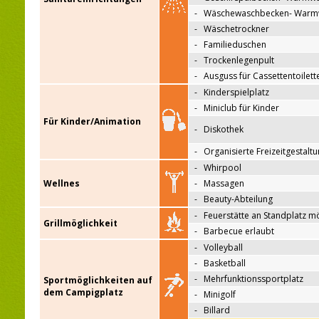
-
Wäschewaschbecken- Warm
-
Wäschetrockner
-
Familieduschen
-
Trockenlegenpult
-
Ausguss für Cassettentoilett
-
Kinderspielplatz
-
Miniclub für Kinder
Für Kinder/Animation
-
Diskothek
-
Organisierte Freizeitgestalt
-
Whirpool
Wellnes
-
Massagen
-
Beauty-Abteilung
-
Feuerstätte an Standplatz m
Grillmöglichkeit
-
Barbecue erlaubt
-
Volleyball
-
Basketball
-
Mehrfunktionssportplatz
Sportmöglichkeiten auf
dem Campigplatz
-
Minigolf
-
Billard