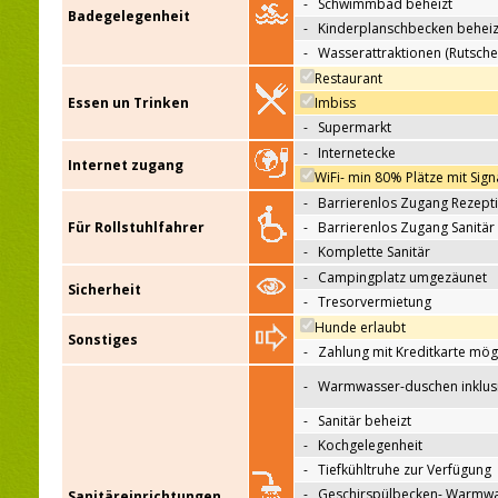
-
Schwimmbad beheizt
Badegelegenheit
-
Kinderplanschbecken beheiz
-
Wasserattraktionen (Rutsche
Restaurant
Essen un Trinken
Imbiss
-
Supermarkt
-
Internetecke
Internet zugang
WiFi- min 80% Plätze mit Sign
-
Barrierenlos Zugang Rezept
Für Rollstuhlfahrer
-
Barrierenlos Zugang Sanitär
-
Komplette Sanitär
-
Campingplatz umgezäunet
Sicherheit
-
Tresorvermietung
Hunde erlaubt
Sonstiges
-
Zahlung mit Kreditkarte mög
-
Warmwasser-duschen inklus
-
Sanitär beheizt
-
Kochgelegenheit
-
Tiefkühltruhe zur Verfügung
-
Geschirspülbecken- Warmw
Sanitäreinrichtungen