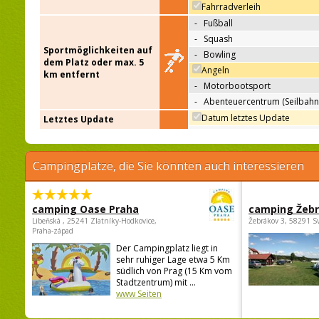
Fahrradverleih
-
Fußball
-
Squash
Sportmöglichkeiten auf
-
Bowling
dem Platz oder max. 5
Angeln
km entfernt
-
Motorbootsport
-
Abenteuercentrum (Seilbahn
Datum letztes Update
Letztes Update
Campingplätze, die Sie könnten auch interessieren
camping Oase Praha
camping Žeb
Libeňská , 25241 Zlatníky-Hodkovice,
Žebrákov 3, 58291 S
Praha-západ
Der Campingplatz liegt in
sehr ruhiger Lage etwa 5 Km
südlich von Prag (15 Km vom
Stadtzentrum) mit ...
www Seiten