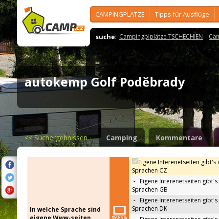
CAMPINGPLÄTZE
Tipps für Ausflüge
suche:
Campingplplätze TSCHECHIEN
Cam
autokemp Golf Poděbrady
<<
Suchergebnissen
Camping
Kommentare
Eigene Interenetseiten gibt's 
Sprachen CZ
-
Eigene Interenetseiten gibt's 
Sprachen GB
-
Eigene Interenetseiten gibt's 
Sprachen DK
In welche Sprache sind
eigene Www-seiten