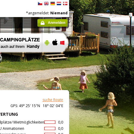
*angemeldet:
Niemand
Anmelden
suche Route
GPS: 49° 25' 15"N 18° 02' 04"E
WERTUNG
dplätze/ Mietmöglichkeiten
0,0
t/ Animationen
0,0