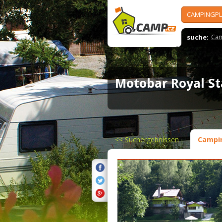
CAMPINGPL
suche:
Cam
Motobar Royal S
<<
Suchergebnissen
Campi