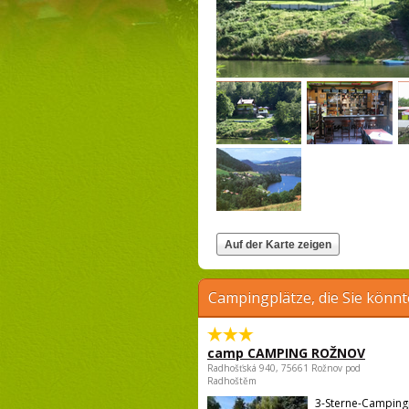
Campingplätze, die Sie könnt
camp CAMPING ROŽNOV
Radhošťská 940, 75661 Rožnov pod
Radhoštěm
3-Sterne-Campingp