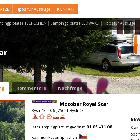
ÄTZE
Tipps für Ausflüge
KONTAKT
pingplplätze TSCHECHIEN
Campingplplätze SLOWAKEI
Tipps für Ausflüge
tar
ng
Kommentare
Nachfrage
Motobar Royal Star
Bystřička 026 , 75621 Bystřička
BE
01.05.-31.08.
Der Campingplatz ist geöffnet:
Stan
Spor
Kommunikation Sprachen: