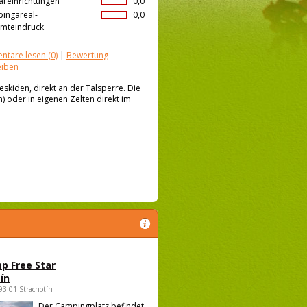
äreinrichtungen
0,0
ingareal-
0,0
mteindruck
ntare lesen
(0)
|
Bewertung
eiben
eskiden, direkt an der Talsperre. Die
n) oder in eigenen Zelten direkt im
p Free Star
ín
693 01 Strachotín
Der Campingplatz befindet