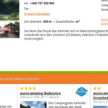
Sanit
tel.:
+420 737 259 993
Camp
fax:
Gesa
E-mail schreiben
Kome
2
Die Seehöhe:
350 m
/
Gesamtfläche:
m
schr
Die Moto-Bar Royal Star befindet sich im Naturschutzgebiet B
Unterkunft ist in den Zimmern (25 Betten), Hüttchen (14 Bette
Areal möglich.
en auch interessieren
eurocamping Bojkovice
autocam
Štefánikova 1008, 687 71 Bojkovice
Strachot
Šakvická 3, 
Der Campingplatz befindet
latz mit
sich am Rande der Stadt