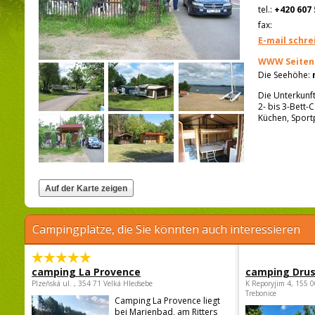
tel.:
+420 607 
fax:
E-mail schre
WWW Seiten
Die Seehöhe:
Die Unterkunft
2- bis 3-Bett
Küchen, Sportp
Campingplätze, die Sie könnten auch interessieren
camping La Provence
camping Dru
Plzeňská ul. , 354 71 Velká Hleďsebe
K Reporyjim 4, 155 0
Trebonice
Camping La Provence liegt
bei Marienbad, am Ritters