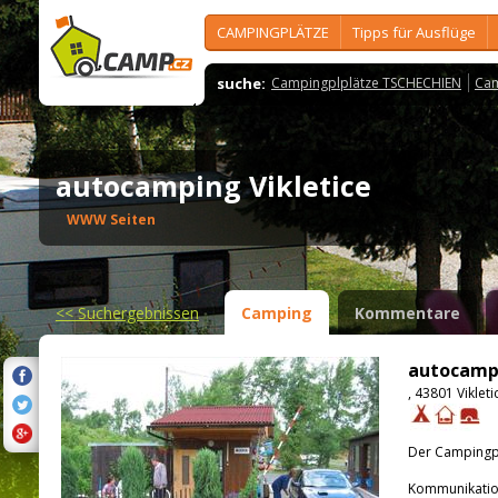
CAMPINGPLÄTZE
Tipps für Ausflüge
suche:
Campingplplätze TSCHECHIEN
Cam
autocamping Vikletice
WWW Seiten
<<
Suchergebnissen
Camping
Kommentare
autocampi
, 43801 Vikleti
Der Campingpla
Kommunikatio