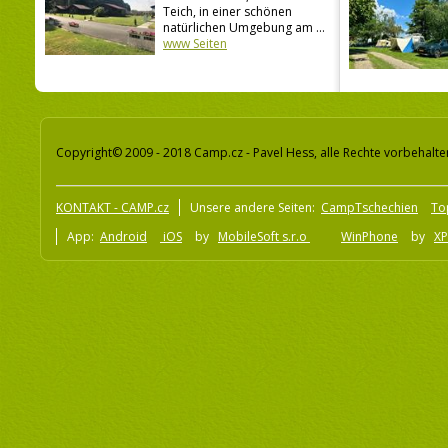
Teich, in einer schönen
natürlichen Umgebung am ...
www Seiten
Copyright© 2009 - 2018 Camp.cz - Pavel Hess, alle Rechte vorbehalte
KONTAKT - CAMP.cz
Unsere andere Seiten:
CampTschechien
To
App:
Android
iOS
by
MobileSoft s.r.o
WinPhone
by
XP