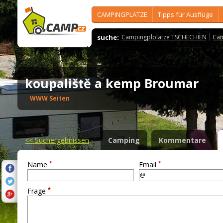
CAMPINGPLÄTZE
Tipps für Ausflüge
suche:
Campingplplätze TSCHECHIEN
Cam
koupaliště a kemp Broumar
WWW Seiten
<<
Suchergebnissen
Camping
Kommentare
*
*
Name
Email
*
Frage