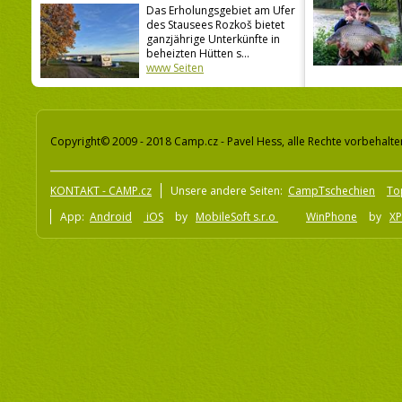
Das Erholungsgebiet am Ufer
des Stausees Rozkoš bietet
ganzjährige Unterkünfte in
beheizten Hütten s...
www Seiten
Copyright© 2009 - 2018 Camp.cz - Pavel Hess, alle Rechte vorbehalte
KONTAKT - CAMP.cz
Unsere andere Seiten:
CampTschechien
To
App:
Android
iOS
by
MobileSoft s.r.o
WinPhone
by
XP