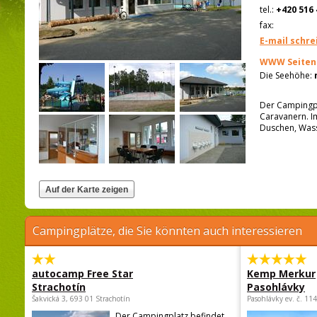
tel.:
+420 516 
fax:
E-mail schre
WWW Seiten
Die Seehöhe:
Der Campingpla
Caravanern. I
Duschen, Wass
Campingplätze, die Sie könnten auch interessieren
autocamp Free Star
Kemp Merkur
Strachotín
Pasohlávky
Šakvická 3, 693 01 Strachotín
Pasohlávky ev. č. 11
Der Campingplatz befindet