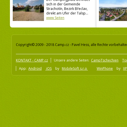
sich in der Gemeinde
Strachotín, Bezirk Břeclav,
direkt am Ufer der Talsp...
www Seiten
Copyright© 2009 - 2018 Camp.cz - Pavel Hess, alle Rechte vorbehalte
KONTAKT - CAMP.cz
Unsere andere Seiten:
CampTschechien
To
App:
Android
iOS
by
MobileSoft s.r.o
WinPhone
by
XP