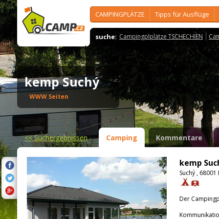
CAMPINGPLÄTZE
Tipps für Ausflüge
suche:
Campingplplätze TSCHECHIEN
Cam
kemp Suchý
WWW Seiten
<<
Suchergebnissen
Camping
Kommentare
kemp Suc
Suchý , 68001
Der Campingpla
Kommunikatio