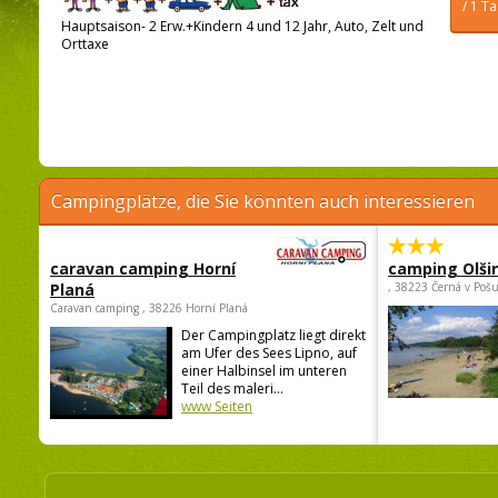
/ 1 T
Hauptsaison- 2 Erw.+Kindern 4 und 12 Jahr, Auto, Zelt und
Orttaxe
Campingplätze, die Sie könnten auch interessieren
caravan camping Horní
camping Olši
Planá
, 38223 Černá v Poš
Caravan camping , 38226 Horní Planá
Der Campingplatz liegt direkt
am Ufer des Sees Lipno, auf
einer Halbinsel im unteren
Teil des maleri...
www Seiten