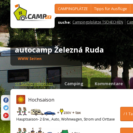
CAMPINGPLÄTZE
Tipps für Ausflüge
suche:
Campingplplätze TSCHECHIEN
Cam
autocamp Železná Ruda
WWW Seiten
<<
Suchergebnissen
Camping
Kommentare
Hochsaison
/ 1 T
Hauptsaison- 2 Erw., Auto, Wohnwagen, Strom und Orttaxe