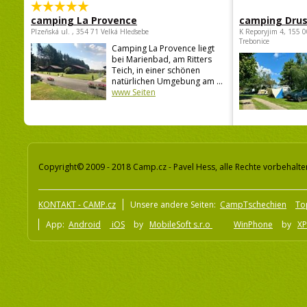
camping La Provence
camping Dru
Plzeňská ul. , 354 71 Velká Hleďsebe
K Reporyjim 4, 155 0
Trebonice
Camping La Provence liegt
bei Marienbad, am Ritters
Teich, in einer schönen
natürlichen Umgebung am ...
www Seiten
Copyright© 2009 - 2018 Camp.cz - Pavel Hess, alle Rechte vorbehalte
KONTAKT - CAMP.cz
Unsere andere Seiten:
CampTschechien
To
App:
Android
iOS
by
MobileSoft s.r.o
WinPhone
by
XP