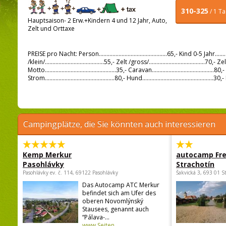
310-325
/ 1 T
Hauptsaison- 2 Erw.+Kindern 4 und 12 Jahr, Auto,
Zelt und Orttaxe
PREISE pro Nacht: Person.............................................65,- Kind 0-5 Jahr............
/klein/.......................................55,- Zelt /gross/.....................................70,- Zelt
Motto...............................................35,- Caravan...................................
Strom..............................................80,- Hund................................
Campingplätze, die Sie könnten auch interessieren
Kemp Merkur
autocamp Fre
Pasohlávky
Strachotín
Pasohlávky ev. č. 114, 69122 Pasohlávky
Šakvická 3, 693 01 S
Das Autocamp ATC Merkur
befindet sich am Ufer des
oberen Novomlýnský
Stausees, genannt auch
“Pálava-...
www Seiten