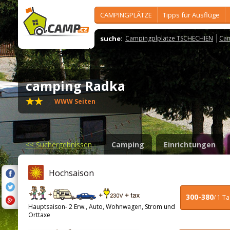
CAMPINGPLÄTZE
Tipps für Ausflüge
suche:
Campingplplätze TSCHECHIEN
Cam
camping Radka
WWW Seiten
<<
Suchergebnissen
Camping
Einrichtungen
Hochsaison
300-380
/ 1 T
Hauptsaison- 2 Erw., Auto, Wohnwagen, Strom und
Orttaxe