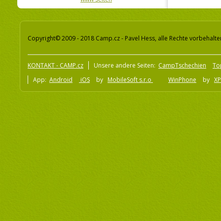
Copyright© 2009 - 2018 Camp.cz - Pavel Hess, alle Rechte vorbehalte
KONTAKT - CAMP.cz
Unsere andere Seiten:
CampTschechien
To
App:
Android
iOS
by
MobileSoft s.r.o
WinPhone
by
XP