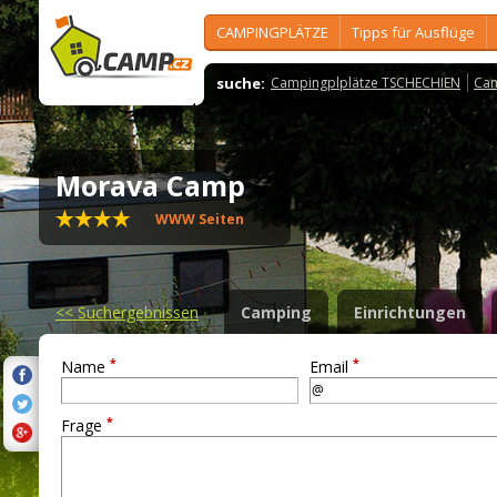
CAMPINGPLÄTZE
Tipps für Ausflüge
suche:
Campingplplätze TSCHECHIEN
Cam
Morava Camp
WWW Seiten
<<
Suchergebnissen
Camping
Einrichtungen
*
*
Name
Email
*
Frage