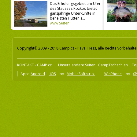
Das Erholungsgebiet am Ufer
des Stausees Rozkoš bietet
ganzjährige Unterkünfte in
beheizten Hütten s...
www Seiten
Copyright© 2009 - 2018 Camp.cz - Pavel Hess, alle Rechte vorbehalte
KONTAKT - CAMP.cz
Unsere andere Seiten:
CampTschechien
To
App:
Android
iOS
by
MobileSoft s.r.o
WinPhone
by
XP