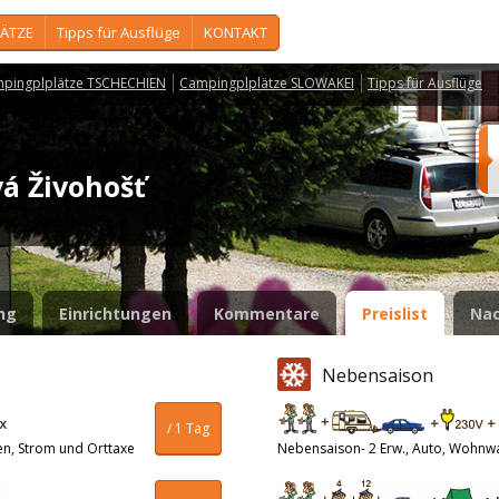
ÄTZE
Tipps für Ausflüge
KONTAKT
pingplplätze TSCHECHIEN
Campingplplätze SLOWAKEI
Tipps für Ausflüge
vá Živohošť
ng
Einrichtungen
Kommentare
Preislist
Nac
Nebensaison
/ 1 Tag
en, Strom und Orttaxe
Nebensaison- 2 Erw., Auto, Wohnw