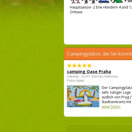
Hauptsaison- 2 Erw.+Kindern 4 und 12
Orttaxe
Campingplätze, die Sie könnt
camping Oase Praha
Libeňská , 25241 Zlatníky-Hodkovice,
Praha-západ
Der Campingplatz l
sehr ruhiger Lage
südlich von Prag 
Stadtzentrum) mit .
www Seiten