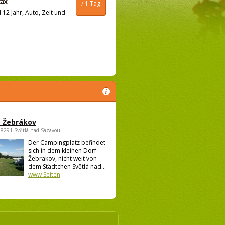
/ 1 Tag
12 Jahr, Auto, Zelt und
 Žebrákov
58291 Světlá nad Sázavou
Der Campingplatz befindet
sich in dem kleinen Dorf
Žebrakov, nicht weit von
dem Städtchen Světlá nad...
www Seiten