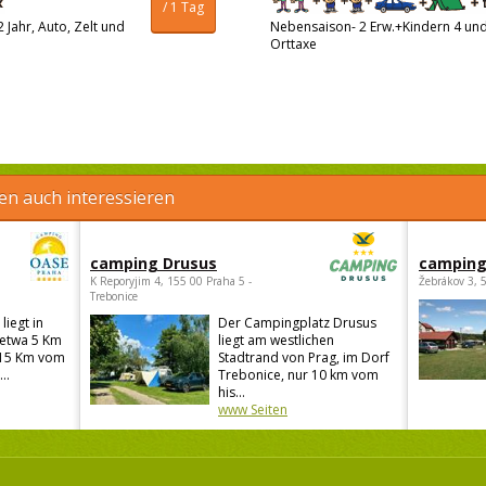
/ 1 Tag
 Jahr, Auto, Zelt und
Nebensaison- 2 Erw.+Kindern 4 und 
Orttaxe
en auch interessieren
camping Drusus
camping
K Reporyjim 4, 155 00 Praha 5 -
Žebrákov 3, 
Trebonice
iegt in
Der Campingplatz Drusus
 etwa 5 Km
liegt am westlichen
(15 Km vom
Stadtrand von Prag, im Dorf
..
Trebonice, nur 10 km vom
his...
www Seiten