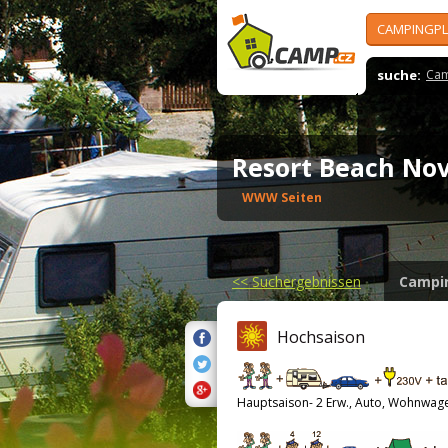
CAMPINGPL
suche:
Cam
Resort Beach No
WWW Seiten
<<
Suchergebnissen
Campi
Hochsaison
Hauptsaison- 2 Erw., Auto, Wohnwag