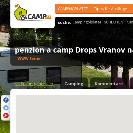
CAMPINGPLÄTZE
Tipps für Ausflüge
suche:
Campingplplätze TSCHECHIEN
Cam
penzion a camp Drops Vranov 
WWW Seiten
<<
Suchergebnissen
Camping
Kommentare