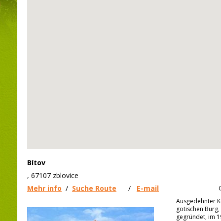
Bítov
, 67107 zblovice
Mehr info
/
Suche Route
/
E-mail
Ausgedehnter K
gotischen Burg, 
gegründet, im 19