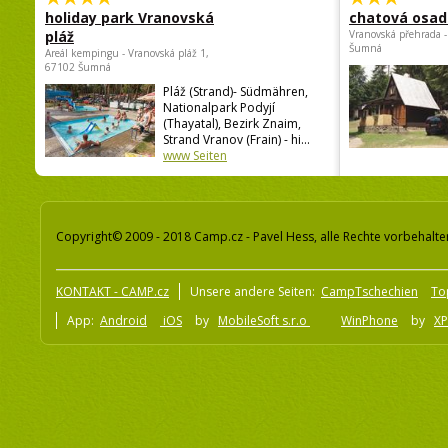
holiday park Vranovská
chatová osad
pláž
Vranovská přehrada -
Šumná
Areál kempingu - Vranovská pláž 1,
67102 Šumná
Pláž (Strand)- Südmähren,
Nationalpark Podyjí
(Thayatal), Bezirk Znaim,
Strand Vranov (Frain) - hi...
www Seiten
Copyright© 2009 - 2018 Camp.cz - Pavel Hess, alle Rechte vorbehalte
KONTAKT - CAMP.cz
Unsere andere Seiten:
CampTschechien
To
App:
Android
iOS
by
MobileSoft s.r.o
WinPhone
by
XP