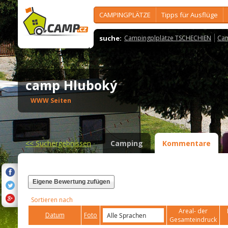
CAMPINGPLÄTZE
Tipps für Ausflüge
suche:
Campingplplätze TSCHECHIEN
Cam
camp Hluboký
WWW Seiten
<<
Suchergebnissen
Camping
Kommentare
Eigene Bewertung zufügen
Sortieren nach
Areal- der
Datum
Foto
Gesamteindruck