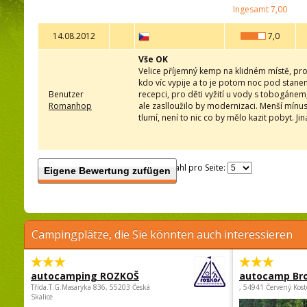
Ingesamt
7,00
14.08.2012
7,0
Vše OK
Velice příjemný kemp na klidném místě, pro 
kdo víc vypije a to je potom noc pod stane
Benutzer
recepci, pro děti vyžití u vody s tobogánem, 
Romanhop
ale zaslloužilo by modernizaci. Menší mínus 
tlumí, není to nic co by mělo kazit pobyt. J
Anzahl pro Seite:
Eigene Bewertung zufügen
Campingplätze, die Sie könnten auch interessieren
autocamping ROZKOŠ
autocamp Br
Třída.T.G.Masaryka 836, 55203 Česká
, 54941 Červený Kost
Skalice