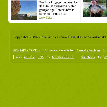
Das Erholungsgebiet am Ufer
des Stausees Rozkoš bietet
ganzjährige Unterkünfte in
beheizten Hütten s...
www Seiten
Copyright© 2009 - 2018 Camp.cz - Pavel Hess, alle Rechte vorbehalte
KONTAKT - CAMP.cz
Unsere andere Seiten:
CampTschechien
To
App:
Android
iOS
by
MobileSoft s.r.o
WinPhone
by
XP