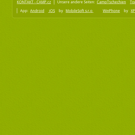
KONTAKT - CAMP.cz
Unsere andere Seiten:
CampTschechien
To
App:
Android
iOS
by
MobileSoft s.r.o
WinPhone
by
XP