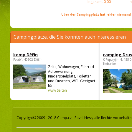
Ingesamt
0,00
I
Über der Campingplatz hat leider niemand 
Campingplätze, die Sie könnten auch interessieren
kemp Děčín
camping Dru
Polabí , 40502 Děčín
K Reporyjim 4, 155 0
Trebonice
Zelte, Wohnwagen, Fahrrad-
Aufbewahrung,
Kinderspielplatz, Toiletten
und Duschen, WIFI. Geeignet
für...
www Seiten
Copyright© 2009 - 2018 Camp.cz - Pavel Hess, alle Rechte vorbehalte