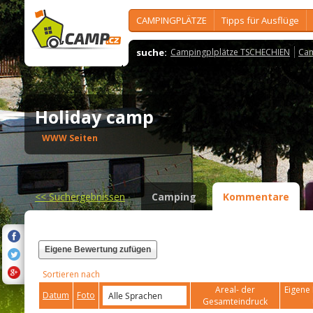
CAMPINGPLÄTZE
Tipps für Ausflüge
suche:
Campingplplätze TSCHECHIEN
Cam
Holiday camp
WWW Seiten
<<
Suchergebnissen
Camping
Kommentare
Eigene Bewertung zufügen
Sortieren nach
Areal- der
Eigene 
Datum
Foto
Gesamteindruck