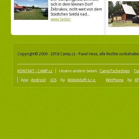
sich in dem kleinen Dorf
Žebrakov, nicht weit von dem
Städtchen Světlá nad...
www Seiten
Copyright© 2009 - 2018 Camp.cz - Pavel Hess, alle Rechte vorbehalte
KONTAKT - CAMP.cz
Unsere andere Seiten:
CampTschechien
To
App:
Android
iOS
by
MobileSoft s.r.o
WinPhone
by
XP