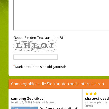
Geben Sie den Text aus dem Bild:
*
Markierte Daten sind obligatorisch
Campingplätze, die Sie könnten auch interessieren
camping Žebrákov
chatová osad
Žebrákov 3, 58291 Světlá nad Sázavou
Vranovská přehrada -
Šumná
Der Campingplatz befindet