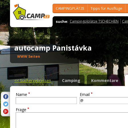
CAMPINGPLÄTZE
Tipps für Ausflüge
suche:
Campingplplätze TSCHECHIEN
Cam
autocamp Panistávka
WWW Seiten
<<
Suchergebnissen
Camping
Kommentare
*
*
Name
Email
*
Frage