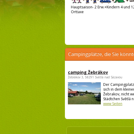
Hauptsaison- 2 Erw.+Kindern 4 und 12
Orttaxe
Campingplätze, die Sie könnt
camping Žebrákov
Žebrákov 3, 58291 Světlá nad Sázavou
Der Campingplatz
sich in dem kleine
Žebrakov, nicht w
Städtchen Světlá n
www Seiten