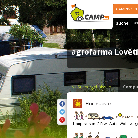
CAMPINGPL
suche:
Cam
agrofarma Lově
<<
Suchergebnissen
Campi
Hochsaison
Hauptsaison- 2 Erw., Auto, Wohnwag