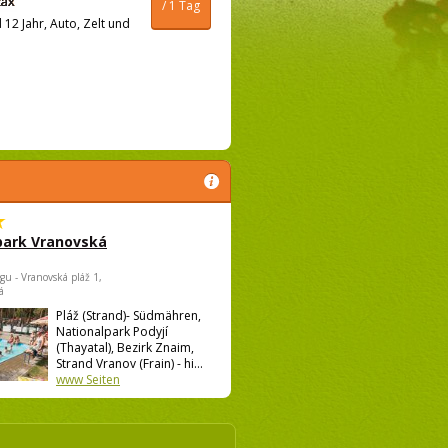
/ 1 Tag
12 Jahr, Auto, Zelt und
park Vranovská
gu - Vranovská pláž 1,
á
Pláž (Strand)- Südmähren,
Nationalpark Podyjí
(Thayatal), Bezirk Znaim,
Strand Vranov (Frain) - hi...
www Seiten