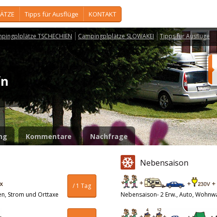
ÄTZE
Tipps für Ausflüge
KONTAKT
pingplplätze TSCHECHIEN
Campingplplätze SLOWAKEI
Tipps für Ausflüge
tín
ng
Kommentare
Nachfrage
Nebensaison
/ 1 Tag
en, Strom und Orttaxe
Nebensaison- 2 Erw., Auto, Wohnw