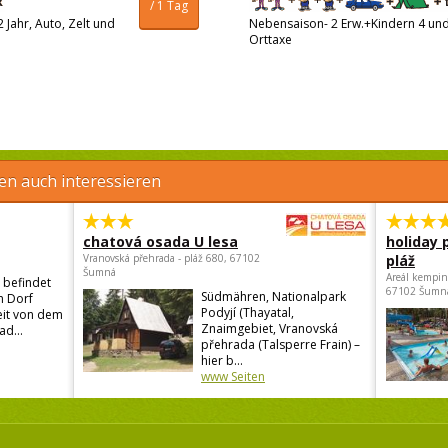
/ 1 Tag
 Jahr, Auto, Zelt und
Nebensaison- 2 Erw.+Kindern 4 und 
Orttaxe
en auch interessieren
chatová osada U lesa
holiday 
Vranovská přehrada - pláž 680, 67102
pláž
Šumná
Areál kempin
 befindet
67102 Šumn
Südmähren, Nationalpark
n Dorf
Podyjí (Thayatal,
eit von dem
Znaimgebiet, Vranovská
ad...
přehrada (Talsperre Frain) –
hier b...
www Seiten