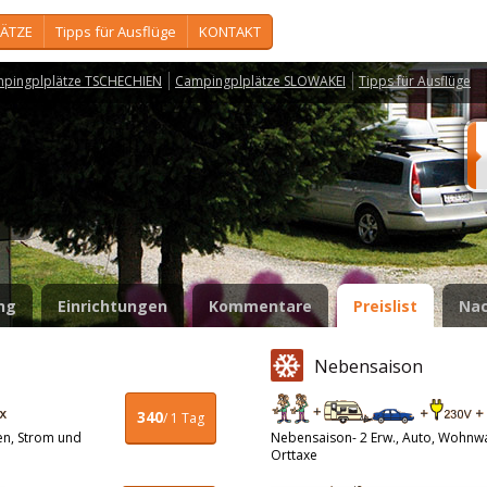
ÄTZE
Tipps für Ausflüge
KONTAKT
pingplplätze TSCHECHIEN
Campingplplätze SLOWAKEI
Tipps für Ausflüge
r
ng
Einrichtungen
Kommentare
Preislist
Nac
Nebensaison
340
/ 1 Tag
en, Strom und
Nebensaison- 2 Erw., Auto, Wohnw
Orttaxe