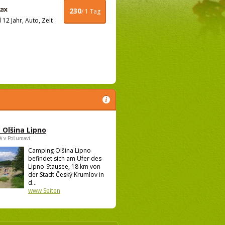
230
/ 1 Tag
12 Jahr, Auto, Zelt
Olšina Lipno
á v Pošumaví
Camping Olšina Lipno
befindet sich am Ufer des
Lipno-Stausee, 18 km von
der Stadt Český Krumlov in
d...
www Seiten