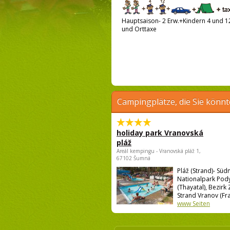
Hauptsaison- 2 Erw.+Kindern 4 und 12 
und Orttaxe
Campingplätze, die Sie könnt
holiday park Vranovská
pláž
Areál kempingu - Vranovská pláž 1,
67102 Šumná
Pláž (Strand)- Sü
Nationalpark Pody
(Thayatal), Bezirk
Strand Vranov (Frain
www Seiten