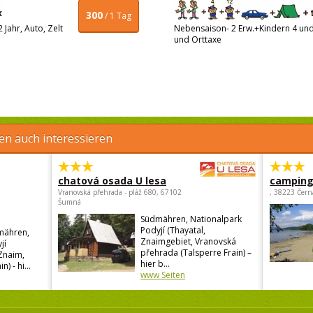
300
/ 1 Tag
Jahr, Auto, Zelt
Nebensaison- 2 Erw.+Kindern 4 und 
und Orttaxe
en auch interessieren
chatová osada U lesa
camping 
Vranovská přehrada - pláž 680, 67102
, 38223 Čern
Šumná
Südmähren, Nationalpark
Podyjí (Thayatal,
dmähren,
Znaimgebiet, Vranovská
jí
přehrada (Talsperre Frain) –
 Znaim,
hier b...
) - hi...
www Seiten