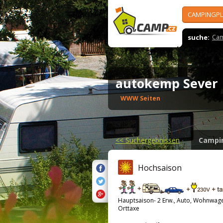
CAMPINGPL
suche:
Cam
autokemp Seve
WWW Seiten
<<
Suchergebnissen
Campi
Hochsaison
Hauptsaison- 2 Erw., Auto, Wohnwag
Orttaxe