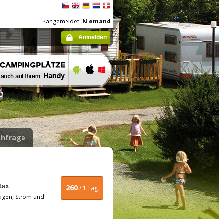
*angemeldet:
Niemand
Anmelden
hfrage
260
/ 1 Tag
agen, Strom und