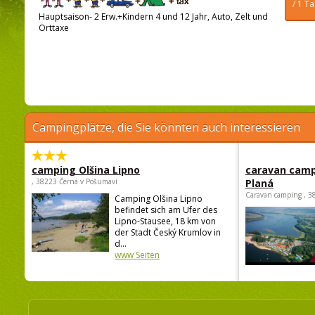
/ 1 T
Hauptsaison- 2 Erw.+Kindern 4 und 12 Jahr, Auto, Zelt und
Orttaxe
Campingplätze, die Sie könnten auch interessieren
camping Olšina Lipno
caravan camp
, 38223 Černá v Pošumaví
Planá
Caravan camping , 3
Camping Olšina Lipno
befindet sich am Ufer des
Lipno-Stausee, 18 km von
der Stadt Český Krumlov in
d...
www Seiten