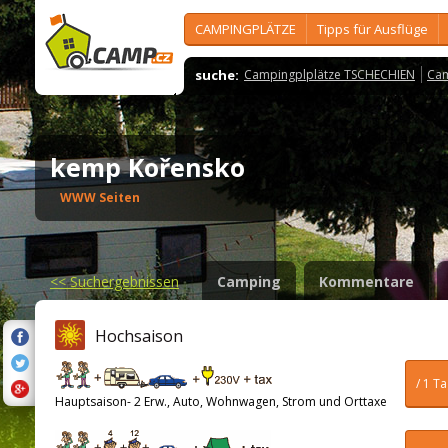
CAMPINGPLÄTZE
Tipps für Ausflüge
suche:
Campingplplätze TSCHECHIEN
Cam
kemp Kořensko
WWW Seiten
<<
Suchergebnissen
Camping
Kommentare
Hochsaison
/ 1 T
Hauptsaison- 2 Erw., Auto, Wohnwagen, Strom und Orttaxe