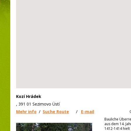
Kozí Hrádek
, 391 01 Sezimovo Ústí
Mehr info
/
Suche Route
/
E-mail
Bauliche Überre
aus dem 14. Jah
1412-1414 hielt 