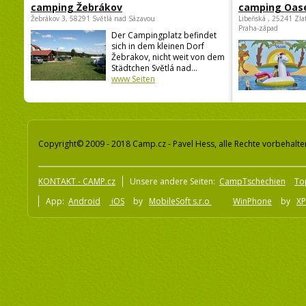
camping Žebrákov
camping Oas
Žebrákov 3, 58291 Světlá nad Sázavou
Libeňská , 25241 Zla
Praha-západ
Der Campingplatz befindet
sich in dem kleinen Dorf
Žebrakov, nicht weit von dem
Städtchen Světlá nad...
www Seiten
Copyright© 2009 - 2018 Camp.cz - Pavel Hess, alle Rechte vorbehalte
KONTAKT - CAMP.cz
Unsere andere Seiten:
CampTschechien
To
App:
Android
iOS
by
MobileSoft s.r.o
WinPhone
by
XP