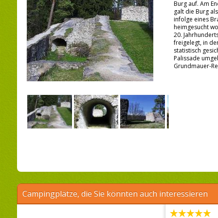
Burg auf. Am En
galt die Burg al
infolge eines B
heimgesucht wo
20. Jahrhundert
freigelegt, in d
statistisch gesi
Palissade umge
Grundmauer-Rest
Campingplätze, die Sie könnten auch interessieren