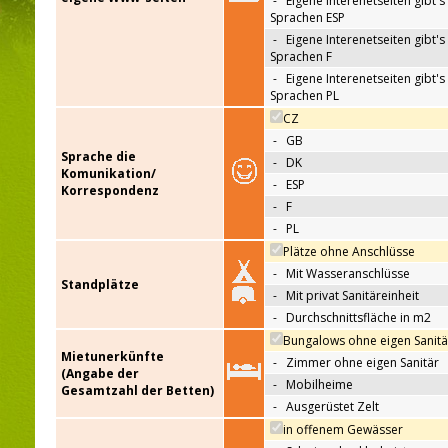
-
Eigene Interenetseiten gibt's 
Sprachen ESP
-
Eigene Interenetseiten gibt's 
Sprachen F
-
Eigene Interenetseiten gibt's 
Sprachen PL
CZ
-
GB
Sprache die
-
DK
Komunikation/
-
ESP
Korrespondenz
-
F
-
PL
Plätze ohne Anschlüsse
-
Mit Wasseranschlüsse
Standplätze
-
Mit privat Sanitäreinheit
-
Durchschnittsfläche in m2
Bungalows ohne eigen Sanitä
Mietunerkünfte
-
Zimmer ohne eigen Sanitär
(Angabe der
-
Mobilheime
Gesamtzahl der Betten)
-
Ausgerüstet Zelt
in offenem Gewässer