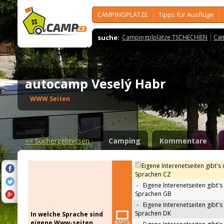
CAMPINGPLÄTZE
Tipps für Ausflüge
suche:
Campingplplätze TSCHECHIEN
Cam
autocamp Veselý Habr
WWW Seiten
<<
Suchergebnissen
Camping
Kommentare
Eigene Interenetseiten gibt's 
Sprachen CZ
-
Eigene Interenetseiten gibt's 
Sprachen GB
-
Eigene Interenetseiten gibt's 
Sprachen DK
In welche Sprache sind
eigene Www-seiten