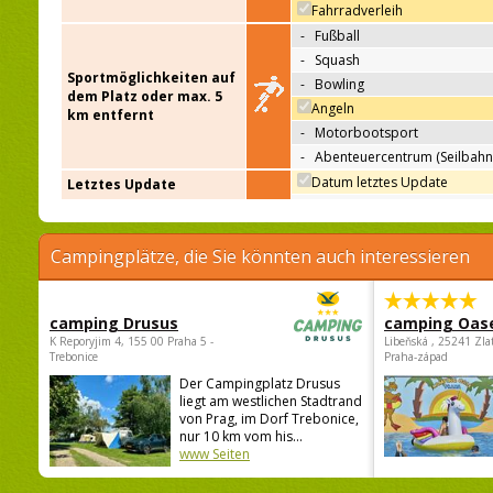
Fahrradverleih
-
Fußball
-
Squash
Sportmöglichkeiten auf
-
Bowling
dem Platz oder max. 5
Angeln
km entfernt
-
Motorbootsport
-
Abenteuercentrum (Seilbahn
Datum letztes Update
Letztes Update
Campingplätze, die Sie könnten auch interessieren
camping Drusus
camping Oas
K Reporyjim 4, 155 00 Praha 5 -
Libeňská , 25241 Zla
Trebonice
Praha-západ
Der Campingplatz Drusus
liegt am westlichen Stadtrand
von Prag, im Dorf Trebonice,
nur 10 km vom his...
www Seiten