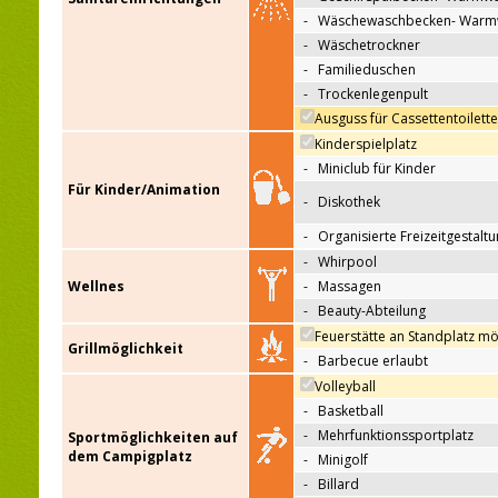
-
Wäschewaschbecken- Warm
-
Wäschetrockner
-
Familieduschen
-
Trockenlegenpult
Ausguss für Cassettentoilett
Kinderspielplatz
-
Miniclub für Kinder
Für Kinder/Animation
-
Diskothek
-
Organisierte Freizeitgestalt
-
Whirpool
Wellnes
-
Massagen
-
Beauty-Abteilung
Feuerstätte an Standplatz mö
Grillmöglichkeit
-
Barbecue erlaubt
Volleyball
-
Basketball
-
Mehrfunktionssportplatz
Sportmöglichkeiten auf
dem Campigplatz
-
Minigolf
-
Billard