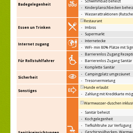
-
Schwimmbad beheizt
Badegelegenheit
-
Kinderplanschbecken beheiz
-
Wasserattraktionen (Rutsche
Restaurant
Essen un Trinken
-
Imbiss
-
Supermarkt
-
Internetecke
Internet zugang
-
WiFi- min 80% Plätze mit Sign
-
Barrierenlos Zugang Rezept
Für Rollstuhlfahrer
-
Barrierenlos Zugang Sanitär
-
Komplette Sanitär
-
Campingplatz umgezäunet
Sicherheit
-
Tresorvermietung
Hunde erlaubt
Sonstiges
-
Zahlung mit Kreditkarte mög
Warmwasser-duschen inklusi
-
Sanitär beheizt
-
Kochgelegenheit
-
Tiefkühltruhe zur Verfügung
-
Geschirspülbecken- Warmw
Sanitäreinrichtungen