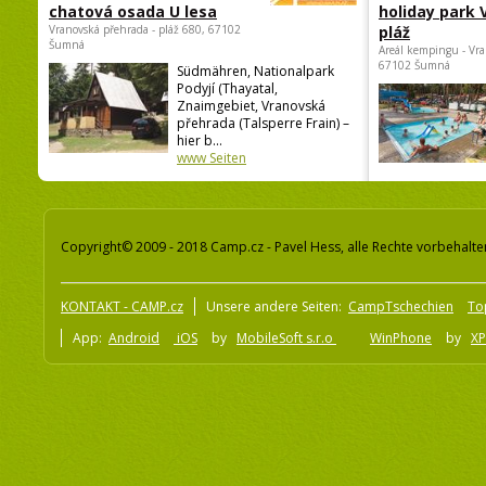
chatová osada U lesa
holiday park
Vranovská přehrada - pláž 680, 67102
pláž
Šumná
Areál kempingu - Vra
67102 Šumná
Südmähren, Nationalpark
Podyjí (Thayatal,
Znaimgebiet, Vranovská
přehrada (Talsperre Frain) –
hier b...
www Seiten
Copyright© 2009 - 2018 Camp.cz - Pavel Hess, alle Rechte vorbehalte
KONTAKT - CAMP.cz
Unsere andere Seiten:
CampTschechien
To
App:
Android
iOS
by
MobileSoft s.r.o
WinPhone
by
XP