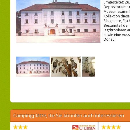
umgestaltet: Zugä
Depositoriums m
Museumssammlun
Kollektion diese
Säugetiere, Fisc
Bestandteil der
Jagdtrophäen au
sowie eine Auss
Donau.
Campingplätze, die Sie könnten auch interessieren