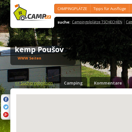
CAMPINGPLÄTZE
Tipps für Ausflüge
suche:
Campingplplätze TSCHECHIEN
Cam
kemp Poušov
WWW Seiten
<<
Suchergebnissen
Camping
Kommentare