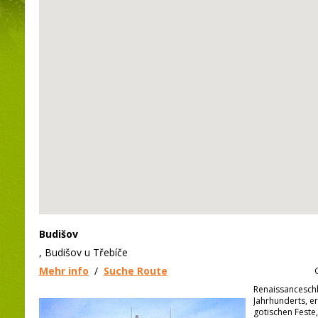
Budišov
, Budišov u Třebíče
Mehr info
/
Suche Route
Renaissancesch
Jahrhunderts, er
gotischen Feste,