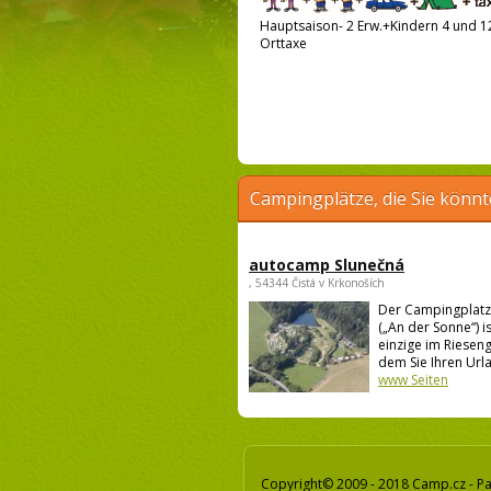
Hauptsaison- 2 Erw.+Kindern 4 und 12
Orttaxe
Campingplätze, die Sie könnt
autocamp Slunečná
, 54344 Čistá v Krkonoších
Der Campingplatz
(„An der Sonne“) i
einzige im Rieseng
dem Sie Ihren Urla
www Seiten
Copyright© 2009 - 2018 Camp.cz - Pa