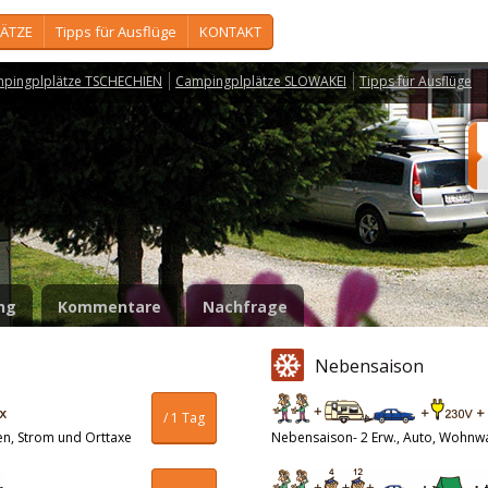
ÄTZE
Tipps für Ausflüge
KONTAKT
pingplplätze TSCHECHIEN
Campingplplätze SLOWAKEI
Tipps für Ausflüge
ng
Kommentare
Nachfrage
Nebensaison
/ 1 Tag
en, Strom und Orttaxe
Nebensaison- 2 Erw., Auto, Wohnw