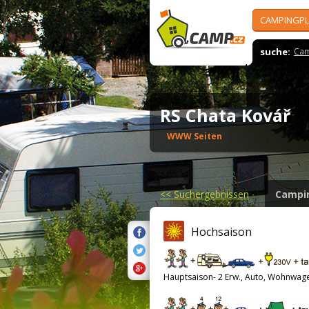
CAMPINGPL
suche:
Cam
RS Chata Kovář
WWW Seiten
<<
Suchergebnissen
Campi
Hochsaison
Hauptsaison- 2 Erw., Auto, Wohnwag