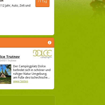
/ 1 Tag
12 Jahr, Auto, Zelt und
lce Trutnov
 54101 Trutnov
Der Campingplatz Dolce
befindet sich in schöner und
ruhiger Natur Umgebung,
am Fuße des tschechische...
www Seiten