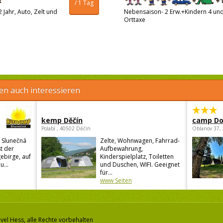
/ 1 Tag
 Jahr, Auto, Zelt und
Nebensaison- 2 Erw.+Kindern 4 und 
Orttaxe
en auch interessieren
kemp Děčín
camp Do
Polabí , 40502 Děčín
Oblanov 37,
 Slunečná
Zelte, Wohnwagen, Fahrrad-
st der
Aufbewahrung,
ebirge, auf
Kinderspielplatz, Toiletten
u...
und Duschen, WIFI. Geeignet
für...
www Seiten
vel Hess, alle Rechte vorbehalten