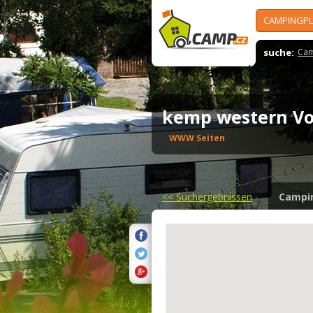
CAMPINGPL
suche:
Cam
kemp western V
WWW Seiten
<<
Suchergebnissen
Campi