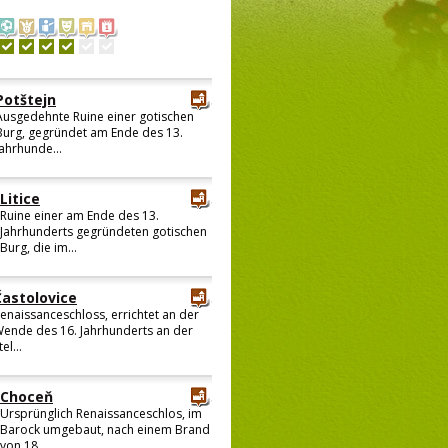
Potštejn
Ausgedehnte Ruine einer gotischen
Burg, gegründet am Ende des 13.
Jahrhunde...
Litice
Ruine einer am Ende des 13.
Jahrhunderts gegründeten gotischen
Burg, die im...
Častolovice
enaissanceschloss, errichtet an der
ende des 16. Jahrhunderts an der
tel...
Choceň
Ursprünglich Renaissanceschlos, im
Barock umgebaut, nach einem Brand
von 18...