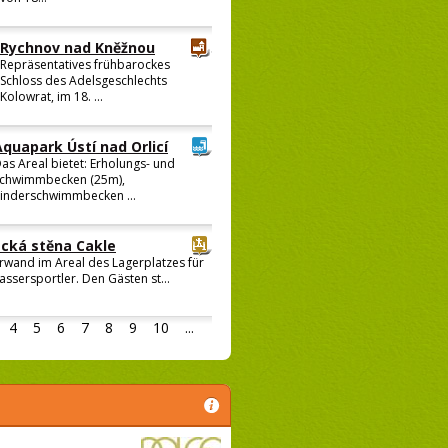
Rychnov nad Kněžnou
Repräsentatives frühbarockes
Schloss des Adelsgeschlechts
Kolowrat, im 18. ...
Aquapark Ústí nad Orlicí
as Areal bietet: Erholungs- und
chwimmbecken (25m),
inderschwimmbecken ...
cká stěna Cakle
erwand im Areal des Lagerplatzes für
assersportler. Den Gästen st...
4
5
6
7
8
9
10
...