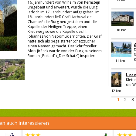
16. Jahrhundert von Wilhelm von Pernštejn
umgebaut und erweitert, wurde die Burg
jedoch im 17. Jahrhundert aufgegeben. Im
18. Jahrhundert ließ Graf Harbuval de
Chamaré die Burg neu gestalten und die
Kapelle der Heiligen Treppe, einen
10
km
Kreuzweg sowie die Kapelle des hl.
Johannes von Nepomuk errichten. Der Graf
hatte sich als begeisterter Schatzsucher
einen Namen gemacht. Der Schriftsteller
D
Alois Jirásek wurde von der Burg zu seinem
S
Roman „Poklad“ („Der Schatz“) inspiriert.
K
11
km
Leze
Klett
die W
12
km
1
2
3
en auch interessieren