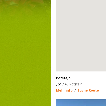
Potštejn
, 517 43 Potštejn
Mehr info
/
Suche Route