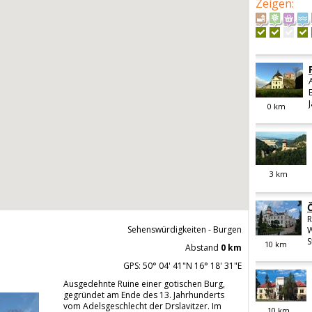
Zeigen
:
0
km
3
km
R
Sehenswürdigkeiten - Burgen
W
S
10
km
Abstand
0 km
GPS: 50° 04' 41"N 16° 18' 31"E
Ausgedehnte Ruine einer gotischen Burg,
gegründet am Ende des 13. Jahrhunderts
vom Adelsgeschlecht der Drslavitzer. Im
10
km