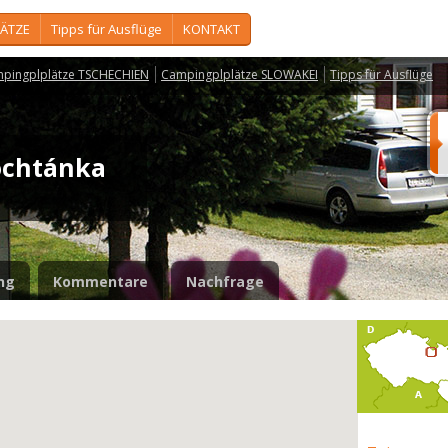
ÄTZE
Tipps für Ausflüge
KONTAKT
pingplplätze TSCHECHIEN
Campingplplätze SLOWAKEI
Tipps für Ausflüge
ochtánka
ng
Kommentare
Nachfrage