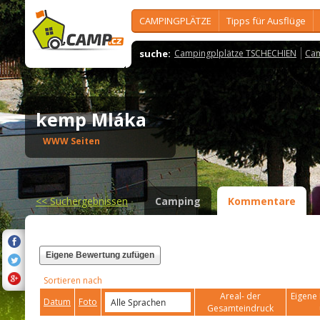
CAMPINGPLÄTZE
Tipps für Ausflüge
suche:
Campingplplätze TSCHECHIEN
Cam
kemp Mláka
WWW Seiten
<<
Suchergebnissen
Camping
Kommentare
Eigene Bewertung zufügen
Sortieren nach
Areal- der
Eigene 
Datum
Foto
Gesamteindruck