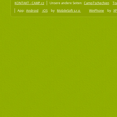
KONTAKT - CAMP.cz
Unsere andere Seiten:
CampTschechien
To
App:
Android
iOS
by
MobileSoft s.r.o
WinPhone
by
XP