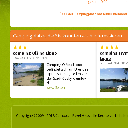
Ingesamt
0,00
I
Über der Campingplatz hat leider niemand 
Campingplätze, die Sie könnten auch interessieren
camping Olšina Lipno
camping Fry
, 38223 Černá v Pošumaví
Lipno
Frymburk 184, 3827
Camping Olšina Lipno
befindet sich am Ufer des
Lipno-Stausee, 18 km von
der Stadt Český Krumlov in
d...
www Seiten
Copyright© 2009 - 2018 Camp.cz - Pavel Hess, alle Rechte vorbehalte