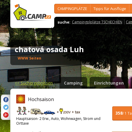
CAMPINGPLÄTZE
Tipps für Ausflüge
suche:
Campingplplätze TSCHECHIEN
Cam
chatová osada Luh
WWW Seiten
<<
Suchergebnissen
Camping
Einrichtungen
Hochsaison
358
/ 1 T
Hauptsaison- 2 Erw., Auto, Wohnwagen, Strom und
Orttaxe