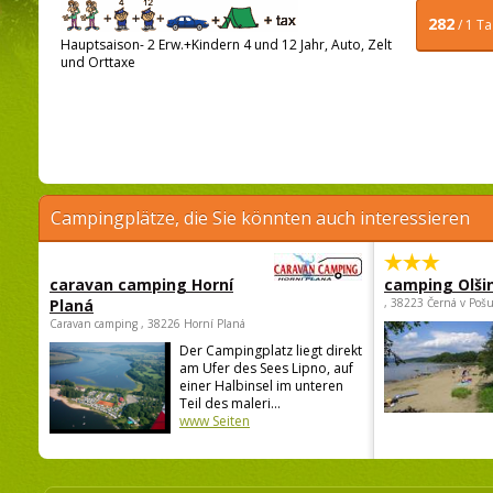
282
/ 1 T
Hauptsaison- 2 Erw.+Kindern 4 und 12 Jahr, Auto, Zelt
und Orttaxe
Campingplätze, die Sie könnten auch interessieren
caravan camping Horní
camping Olši
Planá
, 38223 Černá v Poš
Caravan camping , 38226 Horní Planá
Der Campingplatz liegt direkt
am Ufer des Sees Lipno, auf
einer Halbinsel im unteren
Teil des maleri...
www Seiten