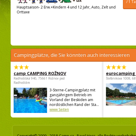
/ 1 T
Hauptsaison- 2 Erw.+Kindern 4 und 12 Jahr, Auto, Zelt und
Orttaxe
Campingplätze, die Sie könnten auch interessieren
camp CAMPING ROŽNOV
eurocamping 
Radhošťská 940, 75661 Rožnov pod
Štefánikova 1008, 68
Radhoštěm
3-Sterne-Campingplatz mit
ganzjährigem Betrieb im
Vorland der Beskiden am
nordöstlichen Rand der Sta...
www Seiten
Copyright© 2009 - 2018 Camp.cz - Pavel Hess, alle Rechte vorbehalte