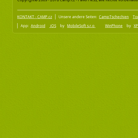
KONTAKT - CAMP.cz
Unsere andere Seiten:
CampTschechien
To
App:
Android
iOS
by
MobileSoft s.r.o
WinPhone
by
XP