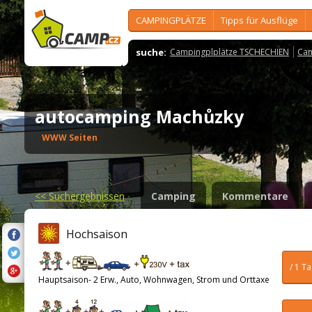
CAMPINGPLÄTZE
Tipps für Ausflüge
suche:
Campingplplätze TSCHECHIEN
Cam
autocamping Machůzky
WWW Seiten
<<
Suchergebnissen
Camping
Kommentare
Hochsaison
/ 1 T
Hauptsaison- 2 Erw., Auto, Wohnwagen, Strom und Orttaxe