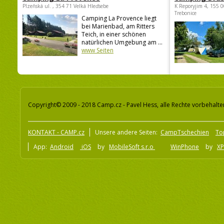
Plzeňská ul. , 354 71 Velká Hleďsebe
K Reporyjim 4, 155 0
Trebonice
Camping La Provence liegt
bei Marienbad, am Ritters
Teich, in einer schönen
natürlichen Umgebung am ...
www Seiten
Copyright© 2009 - 2018 Camp.cz - Pavel Hess, alle Rechte vorbehalte
KONTAKT - CAMP.cz
Unsere andere Seiten:
CampTschechien
To
App:
Android
iOS
by
MobileSoft s.r.o
WinPhone
by
XP