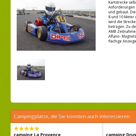
Kartstrecke selb
Anforderungen 
und gebaut. Die
8 und 10 Meter 
wird die Streck
betragen. Zu de
AMB Zeitnahme,
Alfano- Magnets
flächige Anzeige
Campingplätze, die Sie könnten auch interessieren
camping La Provence
camping Dru