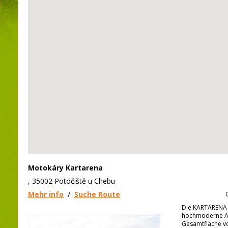
Motokáry Kartarena
, 35002 Potočiště u Chebu
Mehr info
/
Suche Route
Die KARTARENA Y
hochmoderne An
Gesamtfläche v