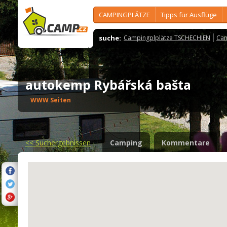
CAMPINGPLÄTZE
Tipps für Ausflüge
suche:
Campingplplätze TSCHECHIEN
Cam
autokemp Rybářská bašta
WWW Seiten
<<
Suchergebnissen
Camping
Kommentare