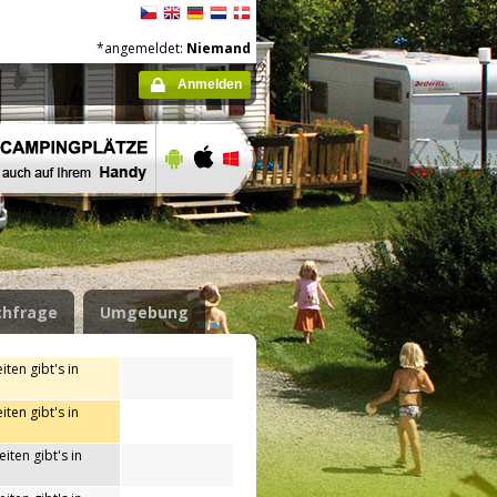
*angemeldet:
Niemand
Anmelden
hfrage
Umgebung
iten gibt's in
iten gibt's in
iten gibt's in