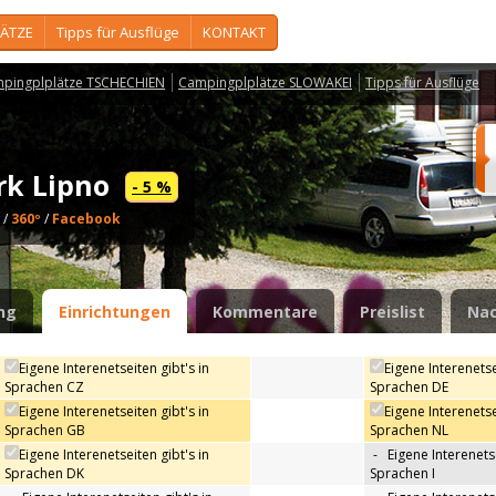
ÄTZE
Tipps für Ausflüge
KONTAKT
pingplplätze TSCHECHIEN
Campingplplätze SLOWAKEI
Tipps für Ausflüge
rk Lipno
- 5 %
/
360º
/
Facebook
ng
Einrichtungen
Kommentare
Preislist
Nac
Eigene Interenetseiten gibt's in
Eigene Interenetse
Sprachen CZ
Sprachen DE
Eigene Interenetseiten gibt's in
Eigene Interenetse
Sprachen GB
Sprachen NL
Eigene Interenetseiten gibt's in
-
Eigene Interenetse
Sprachen DK
Sprachen I