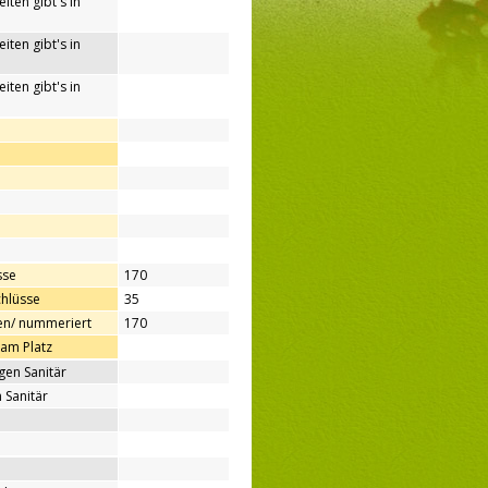
iten gibt's in
iten gibt's in
iten gibt's in
sse
170
hlüsse
35
en/ nummeriert
170
 am Platz
gen Sanitär
 Sanitär