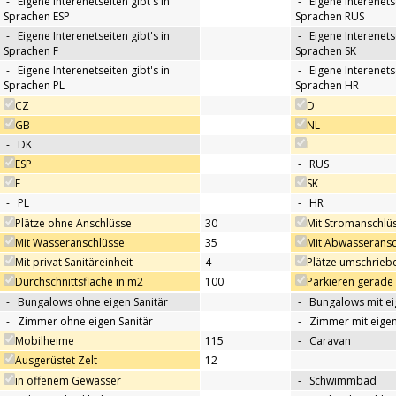
-
Eigene Interenetseiten gibt's in
-
Eigene Interenetse
Sprachen ESP
Sprachen RUS
-
Eigene Interenetseiten gibt's in
-
Eigene Interenetse
Sprachen F
Sprachen SK
-
Eigene Interenetseiten gibt's in
-
Eigene Interenetse
Sprachen PL
Sprachen HR
CZ
D
GB
NL
-
DK
I
ESP
-
RUS
F
SK
-
PL
-
HR
Plätze ohne Anschlüsse
30
Mit Stromanschlü
Mit Wasseranschlüsse
35
Mit Abwasseransc
Mit privat Sanitäreinheit
4
Plätze umschrieb
Durchschnittsfläche in m2
100
Parkieren gerade
-
Bungalows ohne eigen Sanitär
-
Bungalows mit ei
-
Zimmer ohne eigen Sanitär
-
Zimmer mit eigen
Mobilheime
115
-
Caravan
Ausgerüstet Zelt
12
in offenem Gewässer
-
Schwimmbad