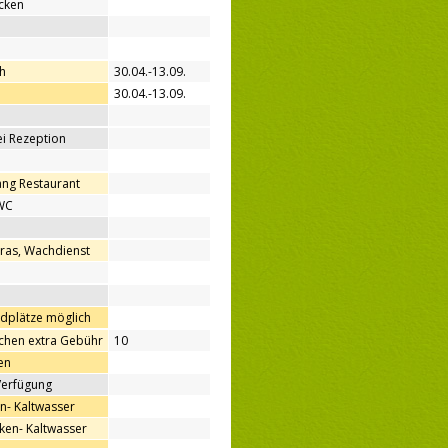
cken
h
30.04.-13.09.
30.04.-13.09.
bei Rezeption
ang Restaurant
WC
ras, Wachdienst
ndplätze möglich
hen extra Gebühr
10
en
Verfügung
n- Kaltwasser
en- Kaltwasser