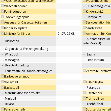
Wäschewaschbecken- Warmwasser
Waschmaschine
Wäschetrockner
-
Bügelnmöglichkei
Familieduschen
Kindersanitär
Trockenlegenpult
-
Babyraum
Ausguss für Cassettentoiletten
Servicestation f
Kinderspielplatz
Sandkasten
Miniclub für Kinder
01.07.-25.08.
Animation für Kin
-
Aufenthaltsraum 
-
Diskothek
video/satelit)
-
Organisierte Freizeitgestaltung
-
Whirpool
-
Sauna
-
Massagen
-
Fitnessraum
-
Beauty-Abteilung
-
Feuerstätte an Standplatz möglich
Zentralfeuerstätt
Barbecue erlaubt
Volleyball
Fußvolleyball
Basketball
-
Petanque
-
Mehrfunktionssportplatz
Tischtennis
-
Minigolf
Trampolinen
-
Billard
-
Tischfußball
Fahrradverleih
Sportartikelverlei