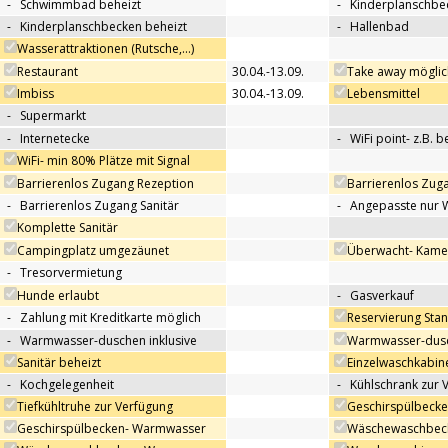
-
Schwimmbad beheizt
-
Kinderplanschbe
-
Kinderplanschbecken beheizt
-
Hallenbad
Wasserattraktionen (Rutsche,…)
Restaurant
30.04.-13.09.
Take away möglic
Imbiss
30.04.-13.09.
Lebensmittel
-
Supermarkt
-
Internetecke
-
WiFi point- z.B. 
WiFi- min 80% Plätze mit Signal
Barrierenlos Zugang Rezeption
Barrierenlos Zug
-
Barrierenlos Zugang Sanitär
-
Angepasste nur 
Komplette Sanitär
Campingplatz umgezäunet
Überwacht- Kame
-
Tresorvermietung
Hunde erlaubt
-
Gasverkauf
-
Zahlung mit Kreditkarte möglich
Reservierung Sta
-
Warmwasser-duschen inklusive
Warmwasser-dusc
Sanitär beheizt
Einzelwaschkabin
-
Kochgelegenheit
-
Kühlschrank zur 
Tiefkühltruhe zur Verfügung
Geschirspülbecke
Geschirspülbecken- Warmwasser
Wäschewaschbeck