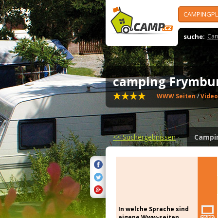
CAMPINGPL
suche:
Cam
camping Frymbu
WWW Seiten
/
Video
<<
Suchergebnissen
Campi
In welche Sprache sind
eigene Www-seiten