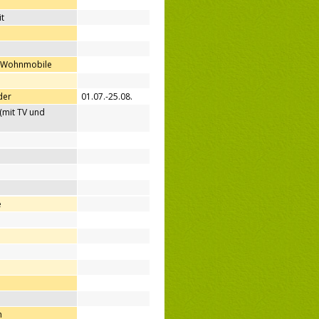
t
ür Wohnmobile
der
01.07.-25.08.
(mit TV und
e
h