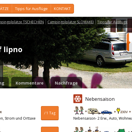
ÄTZE
Tipps für Ausflüge
KONTAKT
pingplplätze TSCHECHIEN
Campingplplätze SLOWAKEI
Tipps für Ausflüge
f lipno
ng
Kommentare
Nachfrage
Nebensaison
/ 1 Tag
en, Strom und Orttaxe
Nebensaison- 2 Erw., Auto, Wohnw