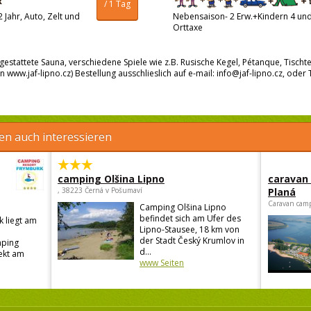
/ 1 Tag
 Jahr, Auto, Zelt und
Nebensaison- 2 Erw.+Kindern 4 und 
Orttaxe
estattete Sauna, verschiedene Spiele wie z.B. Rusische Kegel, Pétanque, Tischt
n www.jaf-lipno.cz) Bestellung ausschlieslich auf e-mail: info@jaf-lipno.cz, oder
en auch interessieren
camping Olšina Lipno
caravan
, 38223 Černá v Pošumaví
Planá
Caravan camp
Camping Olšina Lipno
befindet sich am Ufer des
 liegt am
Lipno-Stausee, 18 km von
der Stadt Český Krumlov in
ping
d...
rekt am
www Seiten