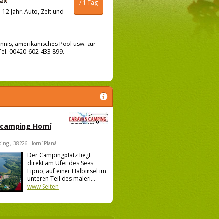
/ 1 Tag
12 Jahr, Auto, Zelt und
ennis, amerikanisches Pool usw. zur
 Tel. 00420-602-433 899.
 camping Horní
ing , 38226 Horní Planá
Der Campingplatz liegt
direkt am Ufer des Sees
Lipno, auf einer Halbinsel im
unteren Teil des maleri...
www Seiten