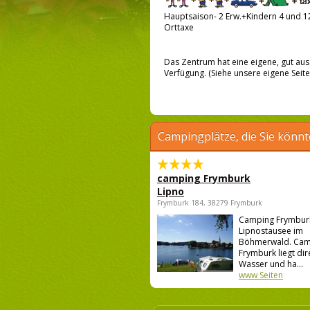
Hauptsaison- 2 Erw.+Kindern 4 und 12
Orttaxe
Das Zentrum hat eine eigene, gut ausg
Verfügung. (Siehe unsere eigene Seite
Campingplätze, die Sie könnt
camping Frymburk
Lipno
Frymburk 184, 38279 Frymburk
Camping Frymburk
Lipnostausee im
Böhmerwald. Cam
Frymburk liegt di
Wasser und ha...
www Seiten