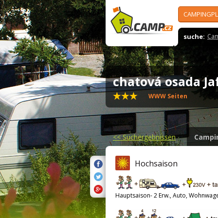
CAMPINGPL
suche:
Cam
chatová osada Ja
WWW Seiten
<<
Suchergebnissen
Campi
Hochsaison
Hauptsaison- 2 Erw., Auto, Wohnwag