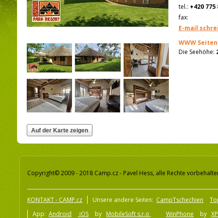
tel.:
+420 775 
fax:
E-mail schre
WWW Seiten
Die Seehöhe:
Copyright© 2009 - 2018 Camp.cz - Pavel Hess, alle Rechte vorbehalte
KONTAKT - CAMP.cz
Unsere andere Seiten:
CampTschechien
To
App:
Android
iOS
by
MobileSoft s.r.o
WinPhone
by
XP