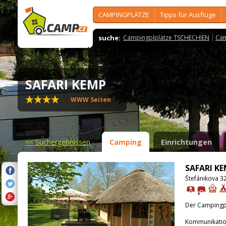
CAMPINGPLÄTZE
Tipps für Ausflüge
suche:
Campingplplätze TSCHECHIEN
Cam
SAFARI KEMP
WWW Seiten
<<
Suchergebnissen
Camping
Einrichtungen
SAFARI K
Štefánikova 3
Der Campingpla
Kommunikatio