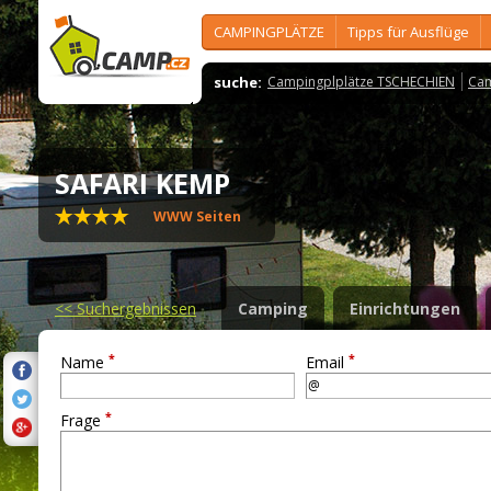
CAMPINGPLÄTZE
Tipps für Ausflüge
suche:
Campingplplätze TSCHECHIEN
Cam
SAFARI KEMP
WWW Seiten
<<
Suchergebnissen
Camping
Einrichtungen
*
*
Name
Email
*
Frage