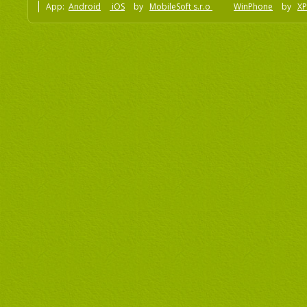
App:
Android
iOS
by
MobileSoft s.r.o
WinPhone
by
XP