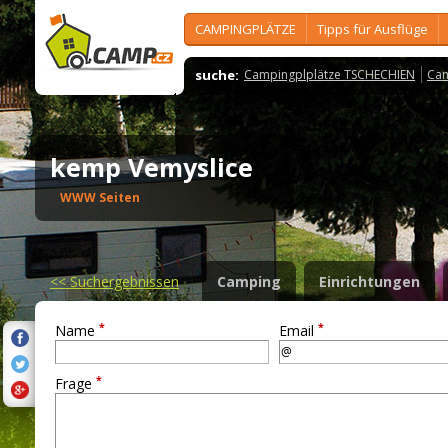
CAMPINGPLÄTZE
Tipps für Ausflüge
suche:
Campingplplätze TSCHECHIEN
Cam
kemp Vemyslice
WWW Seiten
<<
Suchergebnissen
Camping
Einrichtungen
*
*
Name
Email
*
Frage