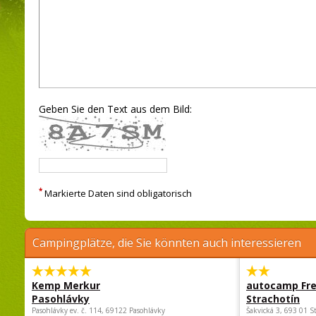
Geben Sie den Text aus dem Bild:
*
Markierte Daten sind obligatorisch
Campingplätze, die Sie könnten auch interessieren
Kemp Merkur
autocamp Fre
Pasohlávky
Strachotín
Pasohlávky ev. č. 114, 69122 Pasohlávky
Šakvická 3, 693 01 S