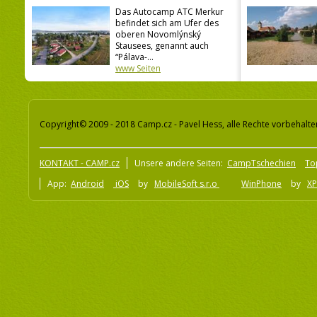
Das Autocamp ATC Merkur
befindet sich am Ufer des
oberen Novomlýnský
Stausees, genannt auch
“Pálava-...
www Seiten
Copyright© 2009 - 2018 Camp.cz - Pavel Hess, alle Rechte vorbehalte
KONTAKT - CAMP.cz
Unsere andere Seiten:
CampTschechien
To
App:
Android
iOS
by
MobileSoft s.r.o
WinPhone
by
XP