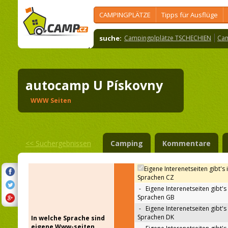
CAMPINGPLÄTZE
Tipps für Ausflüge
suche:
Campingplplätze TSCHECHIEN
Cam
autocamp U Pískovny
WWW Seiten
<<
Suchergebnissen
Camping
Kommentare
Eigene Interenetseiten gibt's 
Sprachen CZ
-
Eigene Interenetseiten gibt's 
Sprachen GB
-
Eigene Interenetseiten gibt's 
Sprachen DK
In welche Sprache sind
eigene Www-seiten