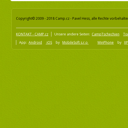
Copyright© 2009 - 2018 Camp.cz - Pavel Hess, alle Rechte vorbehalte
KONTAKT - CAMP.cz
Unsere andere Seiten:
CampTschechien
To
App:
Android
iOS
by
MobileSoft s.r.o
WinPhone
by
XP