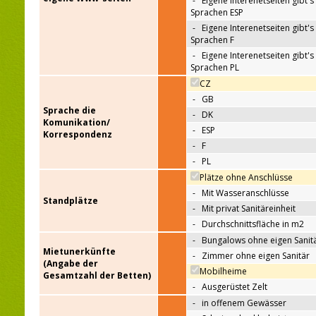
-
Eigene Interenetseiten gibt's 
Sprachen ESP
-
Eigene Interenetseiten gibt's 
Sprachen F
-
Eigene Interenetseiten gibt's 
Sprachen PL
CZ
-
GB
Sprache die
-
DK
Komunikation/
-
ESP
Korrespondenz
-
F
-
PL
Plätze ohne Anschlüsse
-
Mit Wasseranschlüsse
Standplätze
-
Mit privat Sanitäreinheit
-
Durchschnittsfläche in m2
-
Bungalows ohne eigen Sanit
Mietunerkünfte
-
Zimmer ohne eigen Sanitär
(Angabe der
Mobilheime
Gesamtzahl der Betten)
-
Ausgerüstet Zelt
-
in offenem Gewässer