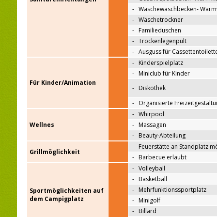
-
Wäschewaschbecken- Warm
-
Wäschetrockner
-
Familieduschen
-
Trockenlegenpult
-
Ausguss für Cassettentoilett
-
Kinderspielplatz
-
Miniclub für Kinder
Für Kinder/Animation
-
Diskothek
-
Organisierte Freizeitgestalt
-
Whirpool
Wellnes
-
Massagen
-
Beauty-Abteilung
-
Feuerstätte an Standplatz m
Grillmöglichkeit
-
Barbecue erlaubt
-
Volleyball
-
Basketball
-
Mehrfunktionssportplatz
Sportmöglichkeiten auf
dem Campigplatz
-
Minigolf
-
Billard