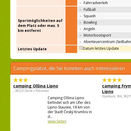
-
Fahrradverleih
-
Fußball
-
Squash
Sportmöglichkeiten auf
-
Bowling
dem Platz oder max. 5
-
Angeln
km entfernt
-
Motorbootsport
-
Abenteuercentrum (Seilbahn
Datum letztes Update
Letztes Update
Campingplätze, die Sie könnten auch interessieren
camping Olšina Lipno
camping Fry
, 38223 Černá v Pošumaví
Lipno
Frymburk 184, 3827
Camping Olšina Lipno
befindet sich am Ufer des
Lipno-Stausee, 18 km von
der Stadt Český Krumlov in
d...
www Seiten