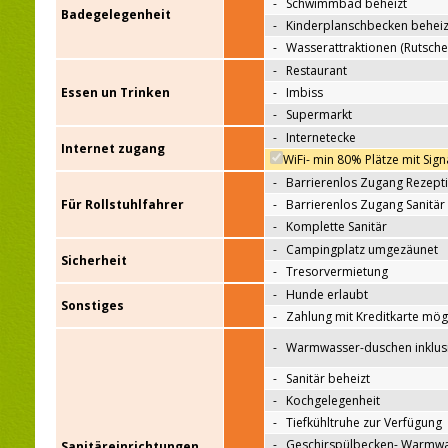
-
Schwimmbad beheizt
Badegelegenheit
-
Kinderplanschbecken beheiz
-
Wasserattraktionen (Rutsche
-
Restaurant
Essen un Trinken
-
Imbiss
-
Supermarkt
-
Internetecke
Internet zugang
WiFi- min 80% Plätze mit Sign
-
Barrierenlos Zugang Rezept
Für Rollstuhlfahrer
-
Barrierenlos Zugang Sanitär
-
Komplette Sanitär
-
Campingplatz umgezäunet
Sicherheit
-
Tresorvermietung
-
Hunde erlaubt
Sonstiges
-
Zahlung mit Kreditkarte mög
-
Warmwasser-duschen inklus
-
Sanitär beheizt
-
Kochgelegenheit
-
Tiefkühltruhe zur Verfügung
-
Geschirspülbecken- Warmw
Sanitäreinrichtungen