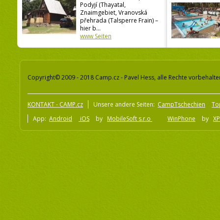
Podyjí (Thayatal,
Znaimgebiet, Vranovská
přehrada (Talsperre Frain) –
hier b...
www Seiten
Copyright© 2009 - 2018 Camp.cz - Pavel Hess, alle Rechte vorbehalte
KONTAKT - CAMP.cz
Unsere andere Seiten:
CampTschechien
To
App:
Android
iOS
by
MobileSoft s.r.o
WinPhone
by
XP