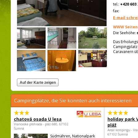
tel.:
+420 603 
fax:
E-mail schre
WWW Seiten
Die Seehöhe:
Das Erholungso
Campingplatz 
Caravanern üb
Campingplätze, die Sie könnten auch interessieren
chatová osada U lesa
holiday park
Vranovská přehrada - pláž 680, 67102
pláž
Šumná
Areál kempingu - Vra
67102 Šumná
Südmähren, Nationalpark