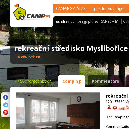
CAMPINGPLÄTZE
Tipps für Ausflüge
suche:
Campingplplätze TSCHECHIEN
Cam
rekreační středisko Myslibořic
WWW Seiten
<<
Suchergebnissen
Camping
Kommentare
rekreační
120 , 67560 My
Der Campingpla
Kommunikatio