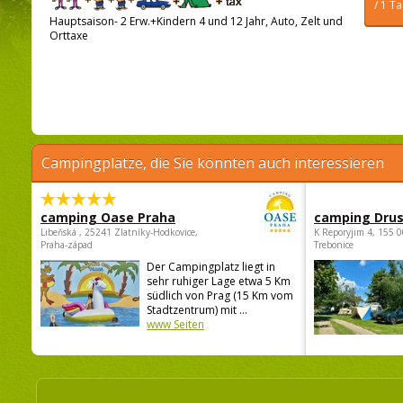
/ 1 T
Hauptsaison- 2 Erw.+Kindern 4 und 12 Jahr, Auto, Zelt und
Orttaxe
Campingplätze, die Sie könnten auch interessieren
camping Oase Praha
camping Dru
Libeňská , 25241 Zlatníky-Hodkovice,
K Reporyjim 4, 155 0
Praha-západ
Trebonice
Der Campingplatz liegt in
sehr ruhiger Lage etwa 5 Km
südlich von Prag (15 Km vom
Stadtzentrum) mit ...
www Seiten