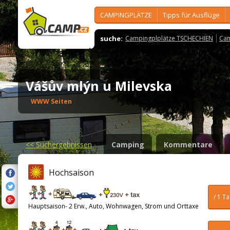
CAMPINGPLÄTZE
Tipps für Ausflüge
suche:
Campingplplätze TSCHECHIEN
Cam
Vášův mlýn u Milevska
WWW Seiten
<<
Suchergebnissen
Camping
Kommentare
Hochsaison
/ 1 T
Hauptsaison- 2 Erw., Auto, Wohnwagen, Strom und Orttaxe