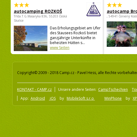
autocamping ROZKOŠ
autocamp Br
Třída.T.G.Masaryka 836, 55203 Česká
, 54941 Červený Kost
Skalice
Das Erholungsgebiet am Ufer
des Stausees Rozkoš bietet
ganzjährige Unterkünfte in
beheizten Hütten s...
www Seiten
Copyright© 2009 - 2018 Camp.cz - Pavel Hess, alle Rechte vorbehalte
KONTAKT - CAMP.cz
Unsere andere Seiten:
CampTschechien
To
App:
Android
iOS
by
MobileSoft s.r.o
WinPhone
by
XP