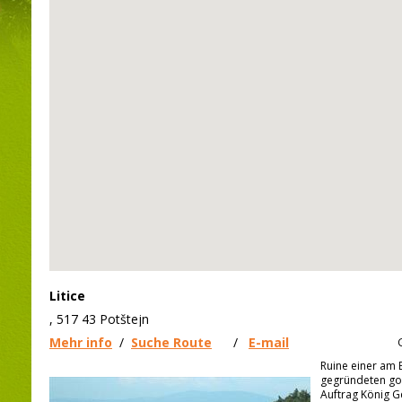
Litice
, 517 43 Potštejn
Mehr info
/
Suche Route
/
E-mail
Ruine einer am 
gegründeten got
Auftrag König G