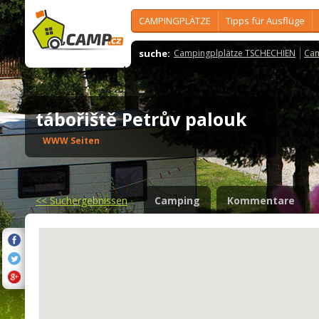
CAMPINGPLÄTZE
Tipps für Ausflüge
suche:
Campingplplätze TSCHECHIEN
Cam
tábořiště Petrův palouk
WWW Seiten
<<
Suchergebnissen
Camping
Kommentare