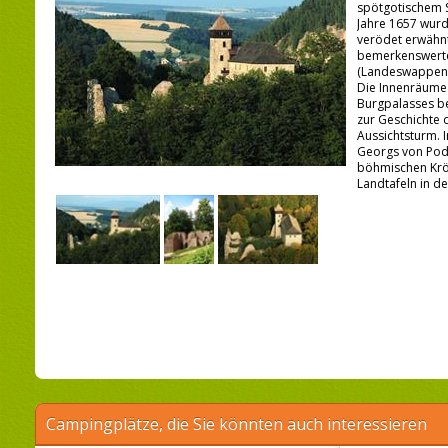
spötgotischem S
Jahre 1657 wurd
verödet erwähnt
bemerkenswerte
(Landeswappen, I
Die Innenräume
Burgpalasses b
zur Geschichte d
Aussichtsturm. 
Georgs von Podi
böhmischen Krö
Landtafeln in d
Campingplätze, die Sie könnten auch interessieren