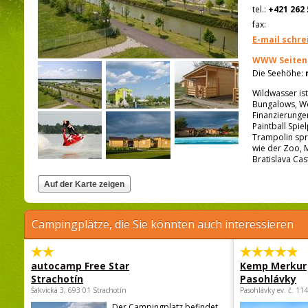
tel.:
+421 262 
fax:
E-mail schre
WWW Seiten
Die Seehöhe:
Wildwasser ist
Bungalows, Wo
Finanzierungen
Paintball Spie
Trampolin spri
wie der Zoo, 
Bratislava Cas
Campingplätze, die Sie könnten auch interessieren
autocamp Free Star
Kemp Merkur
Strachotín
Pasohlávky
Šakvická 3, 693 01 Strachotín
Pasohlávky ev. č. 11
Der Campingplatz befindet