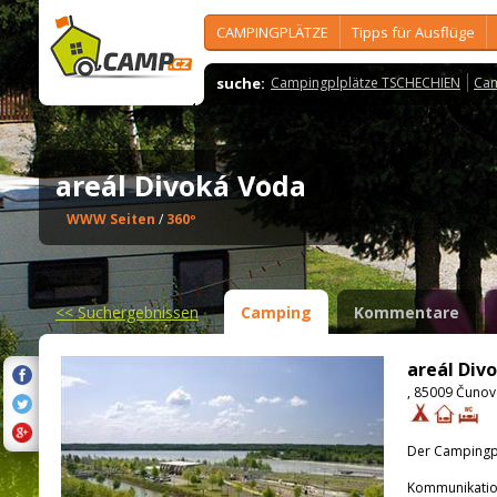
CAMPINGPLÄTZE
Tipps für Ausflüge
suche:
Campingplplätze TSCHECHIEN
Cam
areál Divoká Voda
WWW Seiten
/
360º
<<
Suchergebnissen
Camping
Kommentare
areál Div
, 85009 Čuno
Der Campingpla
Kommunikatio