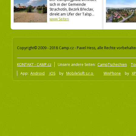
sich in der Gemeinde
Strachotín, Bezirk Břeclav,
direkt am Ufer der Talsp...
www Seiten
Copyright© 2009 - 2018 Camp.cz - Pavel Hess, alle Rechte vorbehalte
KONTAKT - CAMP.cz
Unsere andere Seiten:
CampTschechien
To
App:
Android
iOS
by
MobileSoft s.r.o
WinPhone
by
XP