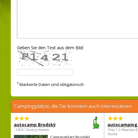
Geben Sie den Text aus dem Bild:
*
Markierte Daten sind obligatorisch
Campingplätze, die Sie könnten auch interessieren
autocamp Brodský
autocamping
, 54941 Červený Kostelec
Třída.T.G.Masaryka 
Skalice
Campingplatz Brodský