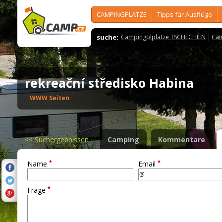
CAMPINGPLÄTZE
Tipps für Ausflüge
suche:
Campingplplätze TSCHECHIEN
Cam
rekreační středisko Habina
WWW Seiten
<<
Suchergebnissen
Camping
Kommentare
*
*
Name
Email
*
Frage