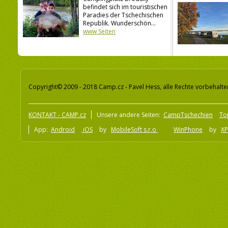
befindet sich im touristischen
Paradies der Tschechischen
Republik. Wunderschön...
www Seiten
Copyright© 2009 - 2018 Camp.cz - Pavel Hess, alle Rechte vorbehalte
KONTAKT - CAMP.cz
Unsere andere Seiten:
CampTschechien
To
App:
Android
iOS
by
MobileSoft s.r.o
WinPhone
by
XP