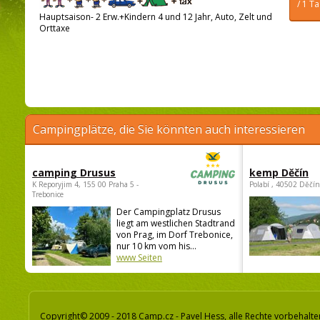
/ 1 T
Hauptsaison- 2 Erw.+Kindern 4 und 12 Jahr, Auto, Zelt und
Orttaxe
Campingplätze, die Sie könnten auch interessieren
camping Drusus
kemp Děčín
K Reporyjim 4, 155 00 Praha 5 -
Polabí , 40502 Děčín
Trebonice
Der Campingplatz Drusus
liegt am westlichen Stadtrand
von Prag, im Dorf Trebonice,
nur 10 km vom his...
www Seiten
Copyright© 2009 - 2018 Camp.cz - Pavel Hess, alle Rechte vorbehalte