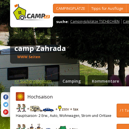
CAMPINGPLÄTZE
Tipps für Ausflüge
suche:
Campingplplätze TSCHECHIEN
Cam
camp Zahrada
WWW Seiten
<<
Suchergebnissen
Camping
Kommentare
Hochsaison
/ 1 T
Hauptsaison- 2 Erw., Auto, Wohnwagen, Strom und Orttaxe