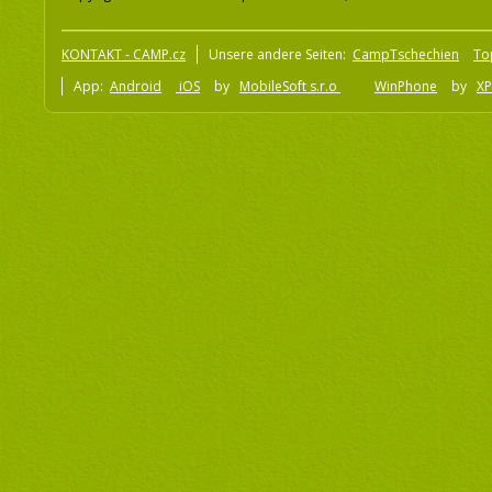
KONTAKT - CAMP.cz
Unsere andere Seiten:
CampTschechien
To
App:
Android
iOS
by
MobileSoft s.r.o
WinPhone
by
XP