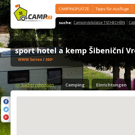
CAMPINGPLÄTZE
Tipps für Ausflüge
suche:
Campingplplätze TSCHECHIEN
Cam
sport hotel a kemp Šibeniční 
WWW Seiten
/
360º
<<
Suchergebnissen
Camping
Einrichtungen