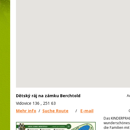
Dětský ráj na zámku Berchtold
A
Vidovice 136 , 251 63
Mehr info
/
Suche Route
/
E-mail
Das KINDERPRADI
wunderschönes A
die Familien mi