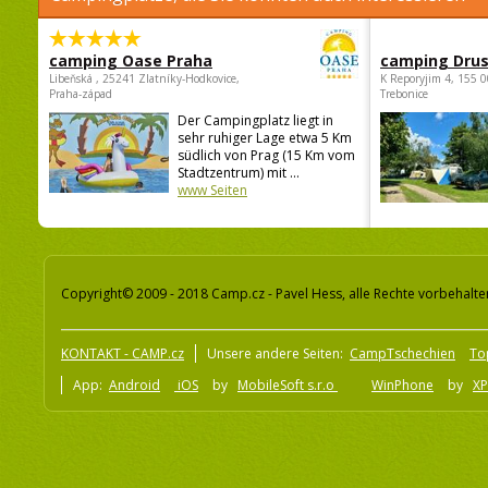
camping Oase Praha
camping Dru
Libeňská , 25241 Zlatníky-Hodkovice,
K Reporyjim 4, 155 0
Praha-západ
Trebonice
Der Campingplatz liegt in
sehr ruhiger Lage etwa 5 Km
südlich von Prag (15 Km vom
Stadtzentrum) mit ...
www Seiten
Copyright© 2009 - 2018 Camp.cz - Pavel Hess, alle Rechte vorbehalte
KONTAKT - CAMP.cz
Unsere andere Seiten:
CampTschechien
To
App:
Android
iOS
by
MobileSoft s.r.o
WinPhone
by
XP