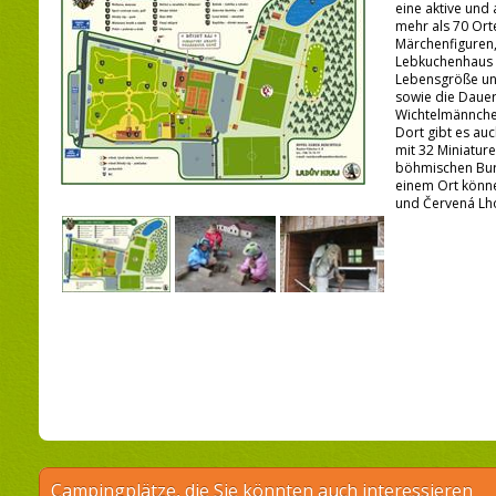
eine aktive und
mehr als 70 Ort
Märchenfiguren,
Lebkuchenhaus m
Lebensgröße un
sowie die Dauer
Wichtelmännche
Dort gibt es au
mit 32 Miniatur
böhmischen Bur
einem Ort könne
und Červená Lho
Campingplätze, die Sie könnten auch interessieren