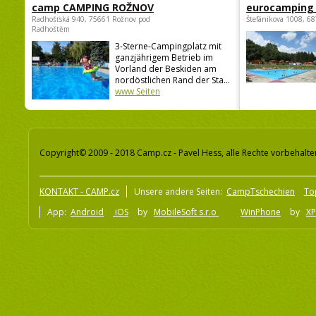
camp CAMPING ROŽNOV
eurocamping 
Radhošťská 940, 75661 Rožnov pod
Štefánikova 1008, 68
Radhoštěm
3-Sterne-Campingplatz mit
ganzjährigem Betrieb im
Vorland der Beskiden am
nordöstlichen Rand der Sta...
www Seiten
Copyright© 2009 - 2018 Camp.cz - Pavel Hess, alle Rechte vorbehalte
KONTAKT - CAMP.cz
Unsere andere Seiten:
CampTschechien
To
App:
Android
iOS
by
MobileSoft s.r.o
WinPhone
by
XP