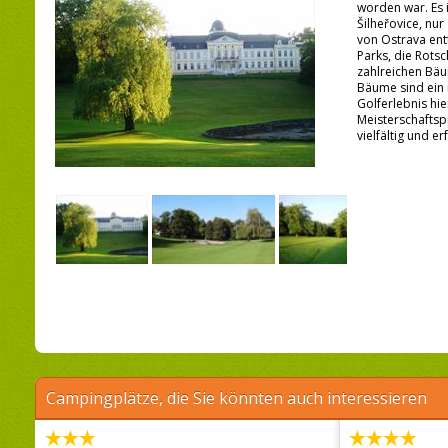
worden war. Es i
Šilheřovice, nu
von Ostrava ent
Parks, die Rotsc
zahlreichen Bä
Bäume sind ein i
Golferlebnis hi
Meisterschaftspie
vielfältig und e
Campingplätze, die Sie könnten auch interessieren