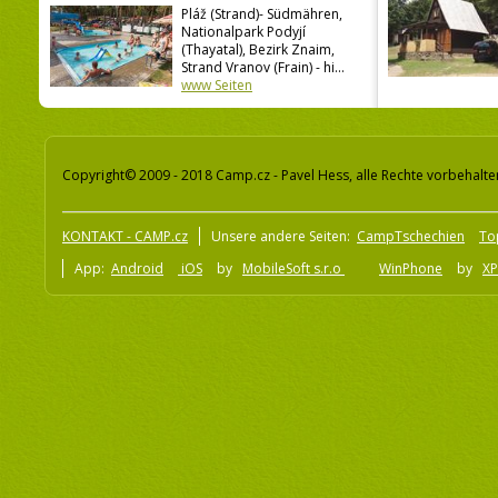
Pláž (Strand)- Südmähren,
Nationalpark Podyjí
(Thayatal), Bezirk Znaim,
Strand Vranov (Frain) - hi...
www Seiten
Copyright© 2009 - 2018 Camp.cz - Pavel Hess, alle Rechte vorbehalte
KONTAKT - CAMP.cz
Unsere andere Seiten:
CampTschechien
To
App:
Android
iOS
by
MobileSoft s.r.o
WinPhone
by
XP