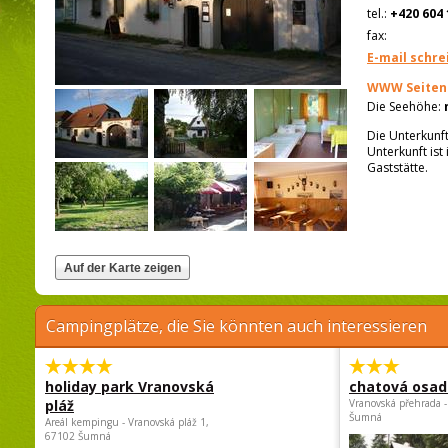
tel.:
+420 604 
fax:
E-mail schre
WWW Seiten
Die Seehöhe:
Die Unterkunft
Unterkunft ist
Gaststätte.
Campingplätze, die Sie könnten auch interessieren
holiday park Vranovská
chatová osad
pláž
Vranovská přehrada -
Šumná
Areál kempingu - Vranovská pláž 1,
67102 Šumná