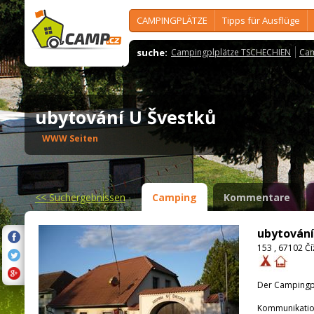
CAMPINGPLÄTZE
Tipps für Ausflüge
suche:
Campingplplätze TSCHECHIEN
Cam
ubytování U Švestků
WWW Seiten
<<
Suchergebnissen
Camping
Kommentare
ubytování
153 , 67102 Č
Der Campingpla
Kommunikatio