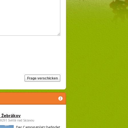
 Žebrákov
58291 Světlá nad Sázavou
Der Campingplatz befindet