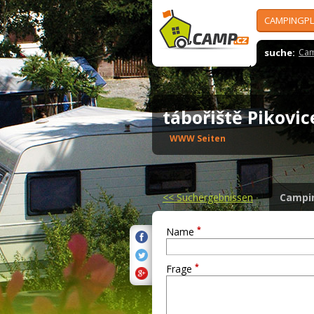
CAMPINGPL
suche:
Cam
tábořiště Pikovi
WWW Seiten
<<
Suchergebnissen
Campi
*
Name
*
Frage