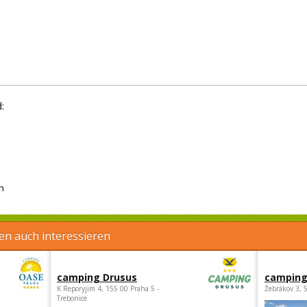
:
h
en auch interessieren
camping Drusus
camping
K Reporyjim 4, 155 00 Praha 5 -
Žebrákov 3, 
Trebonice