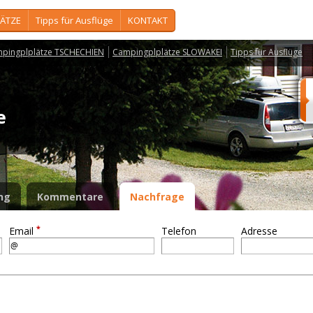
ÄTZE
Tipps für Ausflüge
KONTAKT
pingplplätze TSCHECHIEN
Campingplplätze SLOWAKEI
Tipps für Ausflüge
ce
ng
Kommentare
Nachfrage
*
Email
Telefon
Adresse