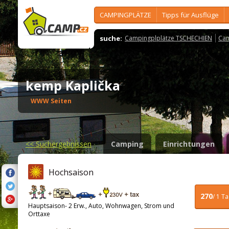
CAMPINGPLÄTZE
Tipps für Ausflüge
suche:
Campingplplätze TSCHECHIEN
Cam
kemp Kaplička
WWW Seiten
<<
Suchergebnissen
Camping
Einrichtungen
Hochsaison
270
/ 1 T
Hauptsaison- 2 Erw., Auto, Wohnwagen, Strom und
Orttaxe