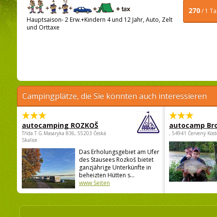
270
/ 1 T
Hauptsaison- 2 Erw.+Kindern 4 und 12 Jahr, Auto, Zelt
und Orttaxe
Campingplätze, die Sie könnten auch interessieren
autocamping ROZKOŠ
autocamp Br
Třída.T.G.Masaryka 836, 55203 Česká
, 54941 Červený Kost
Skalice
Das Erholungsgebiet am Ufer
des Stausees Rozkoš bietet
ganzjährige Unterkünfte in
beheizten Hütten s...
www Seiten