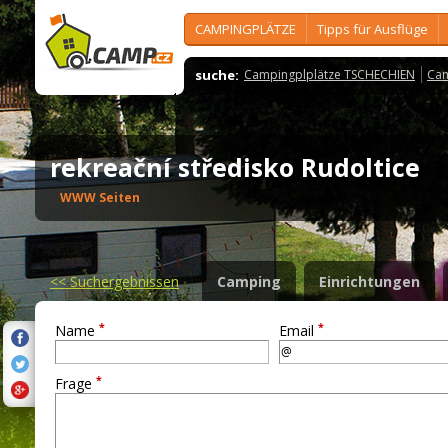
CAMPINGPLÄTZE
Tipps für Ausflüge
suche:
Campingplplätze TSCHECHIEN
Cam
rekreační středisko Rudoltice
WWW Seiten
<<
Suchergebnissen
Camping
Einrichtungen
*
*
Name
Email
*
Frage