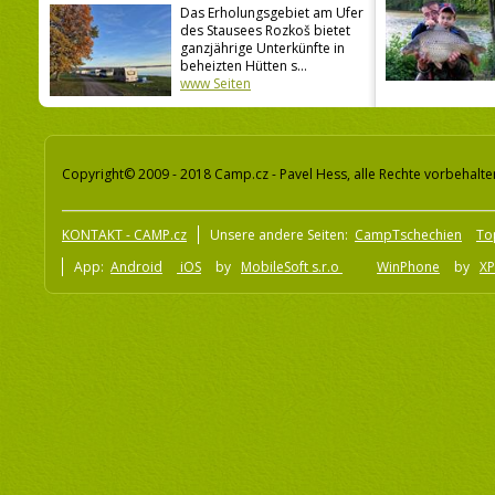
Das Erholungsgebiet am Ufer
des Stausees Rozkoš bietet
ganzjährige Unterkünfte in
beheizten Hütten s...
www Seiten
Copyright© 2009 - 2018 Camp.cz - Pavel Hess, alle Rechte vorbehalte
KONTAKT - CAMP.cz
Unsere andere Seiten:
CampTschechien
To
App:
Android
iOS
by
MobileSoft s.r.o
WinPhone
by
XP