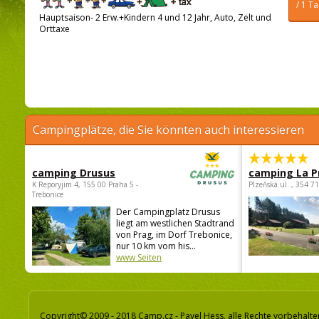
/ 1 T
Hauptsaison- 2 Erw.+Kindern 4 und 12 Jahr, Auto, Zelt und
Orttaxe
Campingplätze, die Sie könnten auch interessieren
camping Drusus
camping La P
K Reporyjim 4, 155 00 Praha 5 -
Plzeňská ul. , 354 7
Trebonice
Der Campingplatz Drusus
liegt am westlichen Stadtrand
von Prag, im Dorf Trebonice,
nur 10 km vom his...
www Seiten
Copyright© 2009 - 2018 Camp.cz - Pavel Hess, alle Rechte vorbehalte