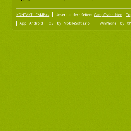
KONTAKT - CAMP.cz
Unsere andere Seiten:
CampTschechien
To
App:
Android
iOS
by
MobileSoft s.r.o
WinPhone
by
XP