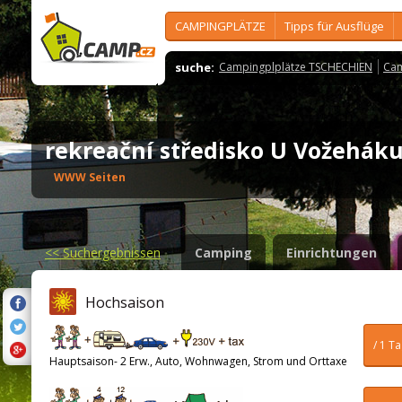
CAMPINGPLÄTZE
Tipps für Ausflüge
suche:
Campingplplätze TSCHECHIEN
Cam
rekreační středisko U Vožehá
WWW Seiten
<<
Suchergebnissen
Camping
Einrichtungen
Hochsaison
/ 1 T
Hauptsaison- 2 Erw., Auto, Wohnwagen, Strom und Orttaxe