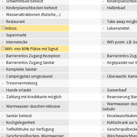
-
Schwimmbad beheizt
-
Kinderplanschbe
-
Kinderplanschbecken beheizt
-
Hallenbad
-
Wasserattraktionen (Rutsche,…)
-
Restaurant
-
Take away mögli
Imbiss
-
Lebensmittel
-
Supermarkt
-
Internetecke
-
WiFi point- z.B. 
WiFi- min 80% Plätze mit Signal
-
Barrierenlos Zugang Rezeption
-
Barrierenlos Zug
-
Barrierenlos Zugang Sanitär
-
Angepasste nur 
-
Komplette Sanitär
-
Campingplatz umgezäunet
-
Überwacht- Kame
-
Tresorvermietung
-
Hunde erlaubt
-
Gasverkauf
-
Zahlung mit Kreditkarte möglich
-
Reservierung Sta
-
Warmwasser-dus
-
Warmwasser-duschen inklusive
Gebühr
-
Sanitär beheizt
-
Einzelwaschkabi
-
Kochgelegenheit
-
Kühlschrank zur 
-
Tiefkühltruhe zur Verfügung
-
Geschirspülbecke
-
Geschirspülbecken- Warmwasser
-
Wäschewaschbeck