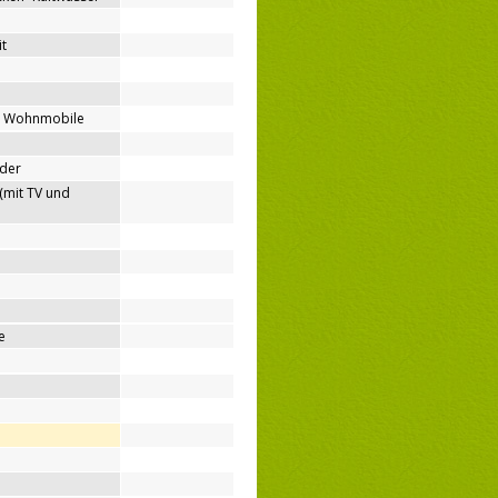
t
ür Wohnmobile
nder
(mit TV und
e