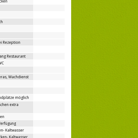
cken
ch
bei Rezeption
ang Restaurant
WC
ras, Wachdienst
ndplätze möglich
chen extra
nen
Verfügung
n- Kaltwasser
en- Kaltwasser