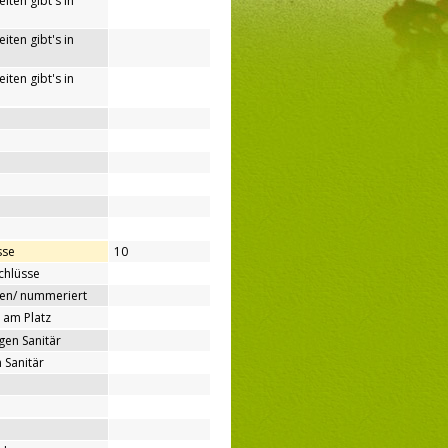
iten gibt's in
iten gibt's in
iten gibt's in
sse
10
chlüsse
ben/ nummeriert
 am Platz
gen Sanitär
 Sanitär