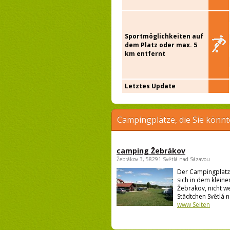
Sportmöglichkeiten auf
dem Platz oder max. 5
km entfernt
Letztes Update
Campingplätze, die Sie könnt
camping Žebrákov
Žebrákov 3, 58291 Světlá nad Sázavou
Der Campingplatz
sich in dem kleine
Žebrakov, nicht w
Städtchen Světlá n
www Seiten