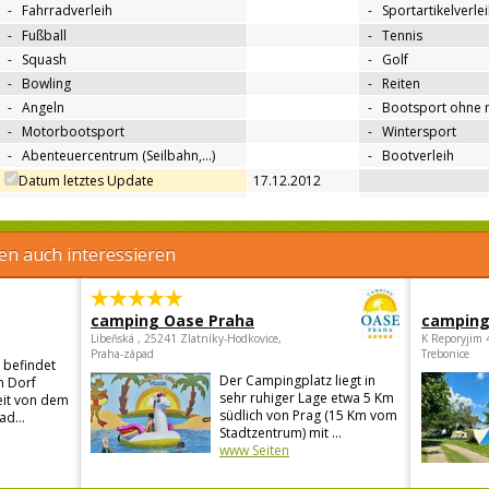
-
Fahrradverleih
-
Sportartikelverle
-
Fußball
-
Tennis
-
Squash
-
Golf
-
Bowling
-
Reiten
-
Angeln
-
Bootsport ohne 
-
Motorbootsport
-
Wintersport
-
Abenteuercentrum (Seilbahn,…)
-
Bootverleih
Datum letztes Update
17.12.2012
en auch interessieren
camping Oase Praha
camping
Libeňská , 25241 Zlatníky-Hodkovice,
K Reporyjim 
Praha-západ
Trebonice
 befindet
Der Campingplatz liegt in
n Dorf
sehr ruhiger Lage etwa 5 Km
eit von dem
südlich von Prag (15 Km vom
ad...
Stadtzentrum) mit ...
www Seiten