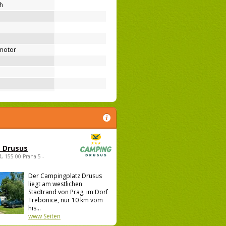
ih
motor
 Drusus
4, 155 00 Praha 5 -
Der Campingplatz Drusus
liegt am westlichen
Stadtrand von Prag, im Dorf
Trebonice, nur 10 km vom
his...
www Seiten