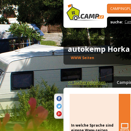
CAMPINGPL
suche:
Cam
autokemp Horka
WWW Seiten
<<
Suchergebnissen
Campi
In welche Sprache sind
eigene Www-seiten