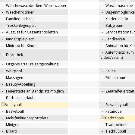
-
Wäschewaschbecken- Warmwasser
-
Waschmaschine
-
Wäschetrockner
-
Bügelnmöglichkei
-
Familieduschen
-
Kindersanitär
-
Trockenlegenpult
-
Babyraum
-
Ausguss für Cassettentoiletten
-
Servicestation f
-
Kinderspielplatz
-
Sandkasten
-
Miniclub für Kinder
-
Animation für Ki
-
Aufenthaltsraum 
-
Diskothek
video/satelit)
-
Organisierte Freizeitgestaltung
-
Whirpool
-
Sauna
-
Massagen
-
Fitnessraum
-
Beauty-Abteilung
-
Feuerstätte an Standplatz möglich
-
Zentralfeuerstätt
-
Barbecue erlaubt
Volleyball
-
Fußvolleyball
-
Basketball
-
Petanque
-
Mehrfunktionssportplatz
Tischtennis
-
Minigolf
-
Trampolinen
-
Billard
-
Tischfußball