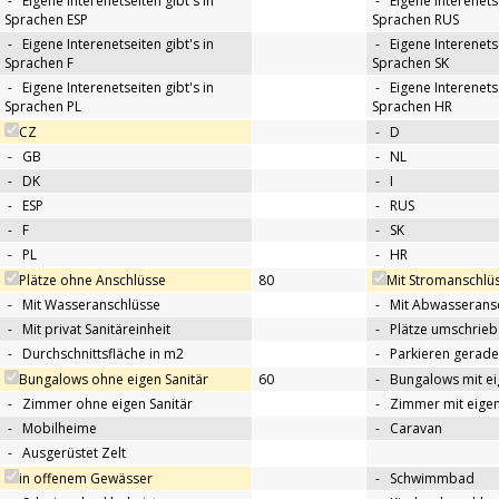
-
Eigene Interenetseiten gibt's in
-
Eigene Interenetse
Sprachen ESP
Sprachen RUS
-
Eigene Interenetseiten gibt's in
-
Eigene Interenetse
Sprachen F
Sprachen SK
-
Eigene Interenetseiten gibt's in
-
Eigene Interenetse
Sprachen PL
Sprachen HR
CZ
-
D
-
GB
-
NL
-
DK
-
I
-
ESP
-
RUS
-
F
-
SK
-
PL
-
HR
Plätze ohne Anschlüsse
80
Mit Stromanschlü
-
Mit Wasseranschlüsse
-
Mit Abwasserans
-
Mit privat Sanitäreinheit
-
Plätze umschrie
-
Durchschnittsfläche in m2
-
Parkieren gerade
Bungalows ohne eigen Sanitär
60
-
Bungalows mit ei
-
Zimmer ohne eigen Sanitär
-
Zimmer mit eigen
-
Mobilheime
-
Caravan
-
Ausgerüstet Zelt
in offenem Gewässer
-
Schwimmbad