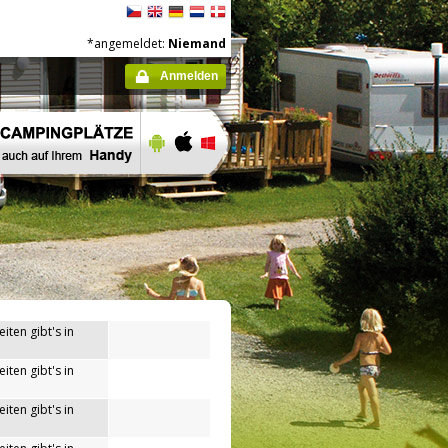
*angemeldet:
Niemand
Anmelden
iten gibt's in
iten gibt's in
iten gibt's in