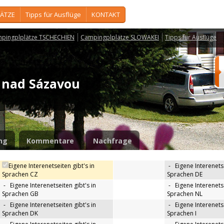
ÄTZE
Tipps für Ausflüge
KONTAKT
pingplplätze TSCHECHIEN
Campingplplätze SLOWAKEI
Tipps für Ausflüge
 nad Sázavou
ng
Kommentare
Nachfrage
Eigene Interenetseiten gibt's in
-
Eigene Interenetse
Sprachen CZ
Sprachen DE
-
Eigene Interenetseiten gibt's in
-
Eigene Interenetse
Sprachen GB
Sprachen NL
-
Eigene Interenetseiten gibt's in
-
Eigene Interenetse
Sprachen DK
Sprachen I