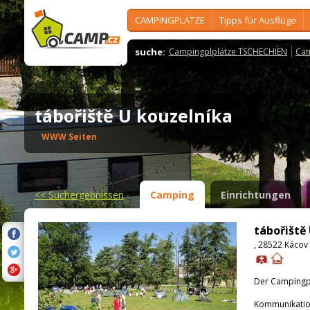
CAMPINGPLÄTZE
Tipps für Ausflüge
suche:
Campingplplätze TSCHECHIEN
Cam
tábořiště U kouzelníka
WWW Seiten
<<
Suchergebnissen
Camping
Einrichtungen
tábořiště
, 28522 Kácov
Der Campingpla
Kommunikatio