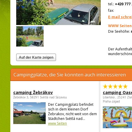
tel.:
+420 777 
fax:
E-mail schre
WWW Seiten
Die Seehöhe:
Der Aufenthalt
wunderschöne 
Campingplätze, die Sie könnten auch interessieren
camping Žebrákov
camping Oas
Žebrákov 3, 58291 Světlá nad Sázavou
Libeňská , 25241 Zla
Praha-západ
Der Campingplatz befindet
sich in dem kleinen Dorf
Žebrakov, nicht weit von dem
Städtchen Světlá nad...
www Seiten