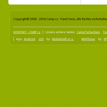
Copyright© 2009 - 2018 Camp.cz - Pavel Hess, alle Rechte vorbehalte
KONTAKT - CAMP.cz
Unsere andere Seiten:
CampTschechien
To
App:
Android
iOS
by
MobileSoft s.r.o
WinPhone
by
XP