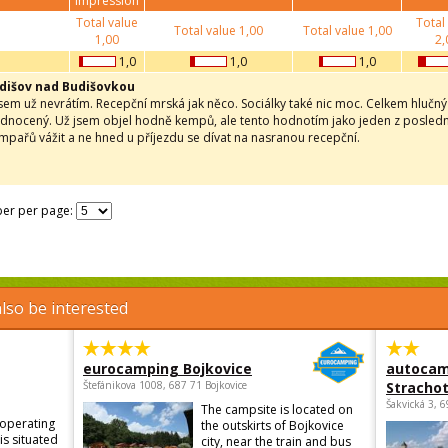
impression
Total value
Total
Total value
1,00
Total value
1,00
1,00
2,
1,0
1,0
1,0
dišov nad Budišovkou
 sem už nevrátím. Recepční mrská jak něco. Sociálky také nic moc. Celkem hluč
dnocený. Už jsem objel hodně kempů, ale tento hodnotím jako jeden z posledníc
pařů vážit a ne hned u příjezdu se dívat na nasranou recepční.
er per page:
lso be interested
eurocamping Bojkovice
autocam
Štefánikova 1008, 687 71 Bojkovice
Strachot
Šakvická 3, 
The campsite is located on
 operating
the outskirts of Bojkovice
is situated
city, near the train and bus