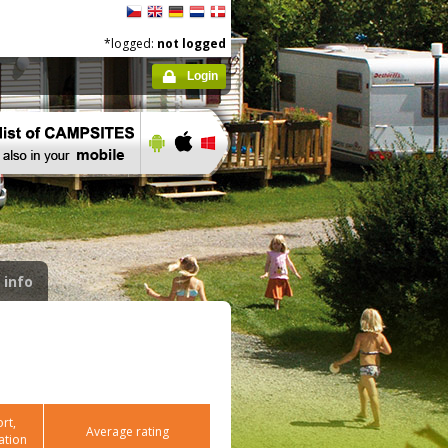
*logged:
not logged
Login
 info
rt,
Average rating
ation