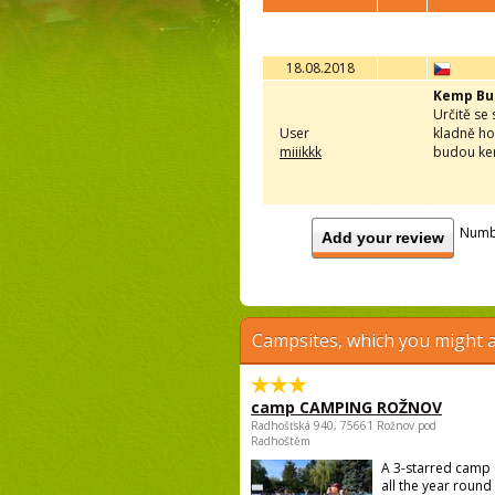
18.08.2018
Kemp Bu
Určitě se
User
kladně ho
miiikkk
budou kem
Numb
Add your review
Campsites, which you might a
camp CAMPING ROŽNOV
Radhošťská 940, 75661 Rožnov pod
Radhoštěm
A 3-starred camp
all the year round 