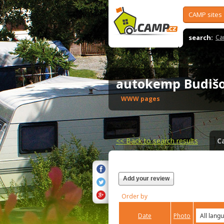
CAMP sites
search:
Ca
autokemp Budi
WWW pages
<<
Back to search results
C
Add your review
Order by
Date
Photo