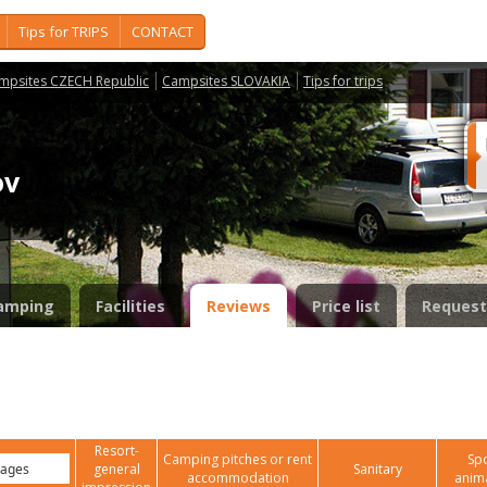
Tips for TRIPS
CONTACT
mpsites CZECH Republic
Campsites SLOVAKIA
Tips for trips
šov
amping
Facilities
Reviews
Price list
Request
Resort-
Camping pitches or rent
Spo
general
Sanitary
accommodation
anim