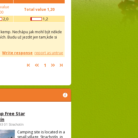
 value
Total value
1,20
00
2,0
1,2
ný kemp. Nechápu jak mohl být někde
h. Budu už jezdit jen tam,kde si
Write response
report as untrue
1
p Free Star
ín
693 01 Strachotín
Camping site is located in a
small village, Strachotín, in