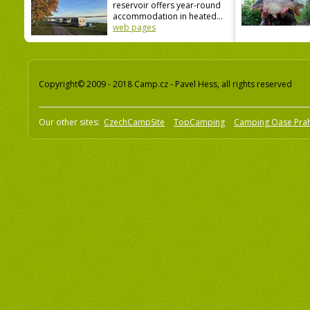
reservoir offers year-round
accommodation in heated...
web pages
Copyright© 2009 - 2018 Camp.cz - Pavel Hess, all rights reserved
Our other sites:
CzechCampSite
TopCamping
Camping Oase Pra