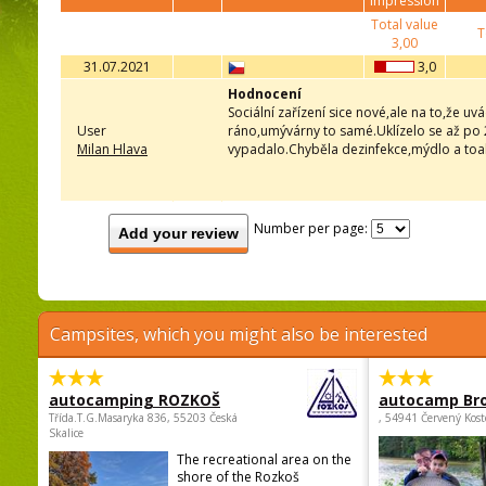
impression
Total value
T
3,00
31.07.2021
3,0
Hodnocení
Sociální zařízení sice nové,ale na to,že uv
User
ráno,umývárny to samé.Uklízelo se až po 2
Milan Hlava
vypadalo.Chyběla dezinfekce,mýdlo a toa
Number per page:
Add your review
Campsites, which you might also be interested
autocamping ROZKOŠ
autocamp Br
Třída.T.G.Masaryka 836, 55203 Česká
, 54941 Červený Kost
Skalice
The recreational area on the
shore of the Rozkoš