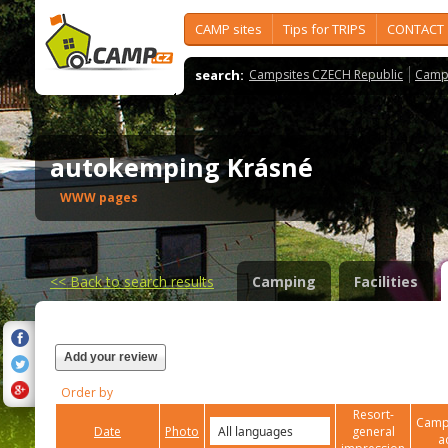
CAMP sites
Tips for TRIPS
CONTACT
search:
Campsites CZECH Republic
Camps
autokemping Krásné
WWW pages
<<
Back to search results
Camping
Facilities
Add your review
Order by
Resort-
Campi
Date
Photo
general
a