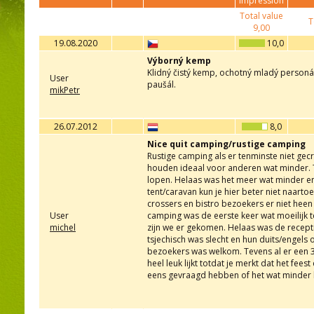
impression
Total value
T
9,00
19.08.2020
10,0
Výborný kemp
Klidný čistý kemp, ochotný mladý personá
User
paušál.
mikPetr
26.07.2012
8,0
Nice quit camping/rustige camping
Rustige camping als er tenminste niet gec
houden ideaal voor anderen wat minder. 
lopen. Helaas was het meer wat minder en
tent/caravan kun je hier beter niet naartoe
crossers en bistro bezoekers er niet hee
User
camping was de eerste keer wat moeilijk t
michel
zijn we er gekomen. Helaas was de recepti
tsjechisch was slecht en hun duits/engels
bezoekers was welkom. Tevens al er een 
heel leuk lijkt totdat je merkt dat het f
eens gevraagd hebben of het wat minder