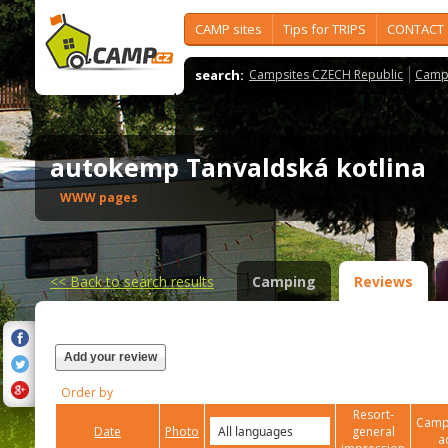
CAMP sites
Tips for TRIPS
CONTACT
search:
Campsites CZECH Republic
Camps
autokemp Tanvaldská kotlina
WWW pages
<<
Back to search results
Camping
Reviews
Add your review
Order by
Resort-
Campi
Date
Photo
general
a