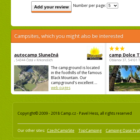
Number per page:
Add your review
Campsites, which you might also be interested
autocamp Slunečná
camp Dolce T
, 54344 Čistá v Krkonoších
Oblanov 37, 54101 
The campground is located
in the foothills of the famous
Black Mountain. Our
campground's excellent ...
web pages
Copyright© 2009 - 2018 Camp.cz - Pavel Hess, all rights reserved
Our other sites:
CzechCampSite
TopCamping
Camping Oase Pra